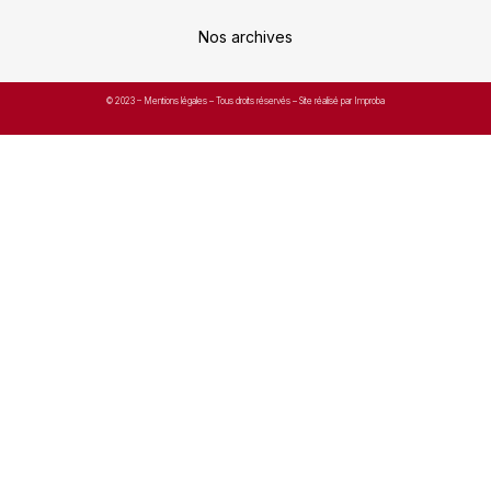
Nos archives
© 2023 –
Mentions légales
– Tous droits réservés – Site réalisé par Improba