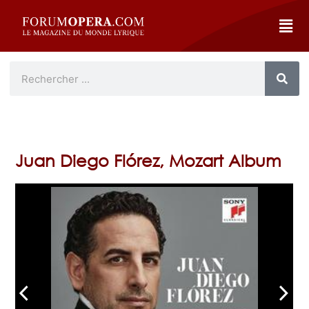
Juan Diego Flórez, Mozart Album
arrow_back_ios
arrow_forward_ios