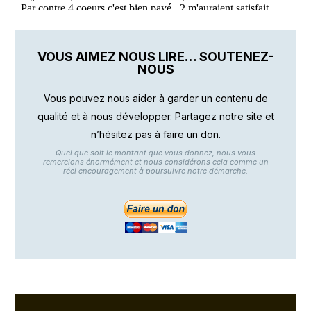
VOUS AIMEZ NOUS LIRE… SOUTENEZ-
NOUS
Vous pouvez nous aider à garder un contenu de
qualité et à nous développer. Partagez notre site et
n’hésitez pas à faire un don.
Quel que soit le montant que vous donnez, nous vous
remercions énormément et nous considérons cela comme un
réel encouragement à poursuivre notre démarche.