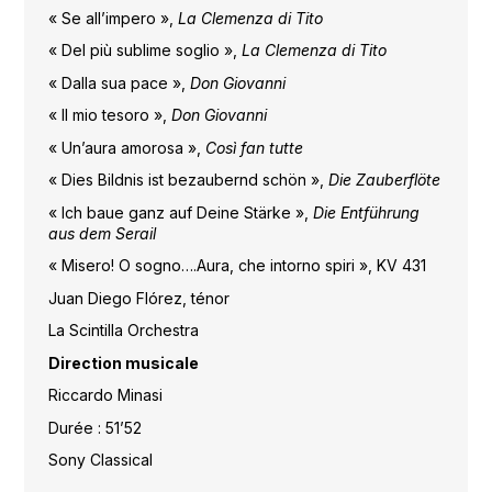
« Se all’impero »,
La Clemenza di Tito
« Del più sublime soglio »,
La Clemenza di Tito
« Dalla sua pace »,
Don Giovanni
« Il mio tesoro »,
Don Giovanni
« Un’aura amorosa »,
Così fan tutte
« Dies Bildnis ist bezaubernd schön »,
Die Zauberflöte
« Ich baue ganz auf Deine Stärke »,
Die Entführung
aus dem Serail
« Misero! O sogno….Aura, che intorno spiri », KV 431
Juan Diego Flórez, ténor
La Scintilla Orchestra
Direction musicale
Riccardo Minasi
Durée : 51’52
Sony Classical