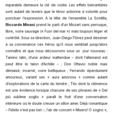
imparable demeure la clé de voûte. Les effets belcantistes
sont autant de leviers que le ténor actionne à volonté pour
ponctuer l’expression. A la tête de l’ensemble La Scintilla,
Riccardo Minasi
prend le parti d’un Mozart sans perruque,
libre, voire sauvage (« Fuor del mar ») mais toujours léger et
contrôlé. Sous sa direction, Juan-Diego Flórez peut dessiner
à sa convenance ces héros qu’il nous semblait jusqu’alors
connaître et que nous découvrons sous un jour nouveau :
Tamino latin, d’une ardeur inattendue – dont l’allemand est
peut être le talon d’Achille – ; Don Ottavio noble mais
déniaisé, incarné, voire belliqueux ; Ferrando éperdument
amoureux, variant ses « aura amorosa » comme autant
d’explorations de la carte du tendre ; Tito dont la clémence
est une évidence lorsque chacune de ses phrases de « Del
più sublime soglio » paraît le fruit d’une conversation
intérieure où le doute creuse un sillon amer. Déjà romantique
–
Fidelio
n’est pas loin –, l’air de concert « Misero! O sogno »,