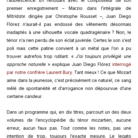
l’adolescence. En renouant avec le compositeur de son
premier enregistrement – Marzio dans l’intégrale de
Mitridate
dirigée par Christophe Rousset –, Juan Diego
Flórez n’aurait-il pas endossé des vêtements désormais
inadaptés à une silhouette vocale quadragénaire ? Non, le
ténor n’a rien perdu de son éclat juvénile. Certes le son s’est
poli mais cette patine convient à un métal que l’on a pu
trouver autrefois trop rutilant. «
J’ai toujours privilégié une
approche naturelle
» explique Juan Diego Flórez
interrogé
par notre confrère Laurent Bury
. Tant mieux ! Ce que Mozart
aime dans la jeunesse, c’est précisément ce naturel, ce sang
mêlé de spontanéité et d’arrogance non dépourvue d’une
certaine candeur.
Dans un programme qui, en dix titres, parcourt un des deux
volumes de l’encyclopédie du ténor mozartien, aucune
erreur, aucun faux pas. Tout comme les notes, pas une
intention de trop, toujours l’exacte mesure. Le legato