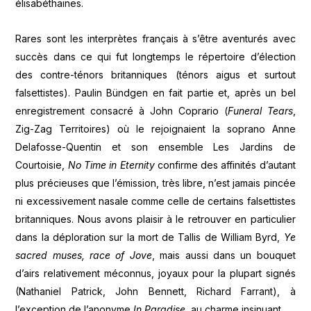
élisabéthaines.
Rares sont les interprètes français à s’être aventurés avec
succès dans ce qui fut longtemps le répertoire d’élection
des contre-ténors britanniques (ténors aigus et surtout
falsettistes). Paulin Bündgen en fait partie et, après un bel
enregistrement consacré à John Coprario (
Funeral Tears
,
Zig-Zag Territoires) où le rejoignaient la soprano Anne
Delafosse-Quentin et son ensemble Les Jardins de
Courtoisie,
No Time in Eternity
confirme des affinités d’autant
plus précieuses que l’émission, très libre, n’est jamais pincée
ni excessivement nasale comme celle de certains falsettistes
britanniques. Nous avons plaisir à le retrouver en particulier
dans la déploration sur la mort de Tallis de William Byrd,
Ye
sacred muses, race of Jove
, mais aussi dans un bouquet
d’airs relativement méconnus, joyaux pour la plupart signés
(Nathaniel Patrick, John Bennett, Richard Farrant), à
l’exception de l’anonyme
In Paradise
, au charme insinuant.