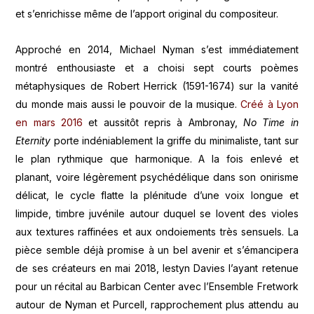
et s’enrichisse même de l’apport original du compositeur.
Approché en 2014, Michael Nyman s’est immédiatement
montré enthousiaste et a choisi sept courts poèmes
métaphysiques de Robert Herrick (1591-1674) sur la vanité
du monde mais aussi le pouvoir de la musique.
Créé à Lyon
en mars 2016
et aussitôt repris à Ambronay,
No Time in
Eternity
porte indéniablement la griffe du minimaliste, tant sur
le plan rythmique que harmonique. A la fois enlevé et
planant, voire légèrement psychédélique dans son onirisme
délicat, le cycle flatte la plénitude d’une voix longue et
limpide, timbre juvénile autour duquel se lovent des violes
aux textures raffinées et aux ondoiements très sensuels. La
pièce semble déjà promise à un bel avenir et s’émancipera
de ses créateurs en mai 2018, Iestyn Davies l’ayant retenue
pour un récital au Barbican Center avec l’Ensemble Fretwork
autour de Nyman et Purcell, rapprochement plus attendu au