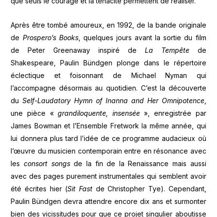
que seuls le courage et la ténacité permettent de réaliser.
Après être tombé amoureux, en 1992, de la bande originale
de
Prospero’s Books
, quelques jours avant la sortie du film
de Peter Greenaway inspiré de
La Tempête
de
Shakespeare, Paulin Bündgen plonge dans le répertoire
éclectique et foisonnant de Michael Nyman qui
l’accompagne désormais au quotidien. C’est la découverte
du
Self-Laudatory Hymn of Inanna and Her Omnipotence
,
une pièce «
grandiloquente, insensée
», enregistrée par
James Bowman et l’Ensemble Fretwork la même année, qui
lui donnera plus tard l’idée de ce programme audacieux où
l’œuvre du musicien contemporain entre en résonance avec
les
consort songs
de la fin de la Renaissance mais aussi
avec des pages purement instrumentales qui semblent avoir
été écrites hier (
Sit Fast
de Christopher Tye). Cependant,
Paulin Bündgen devra attendre encore dix ans et surmonter
bien des vicissitudes pour que ce projet singulier aboutisse