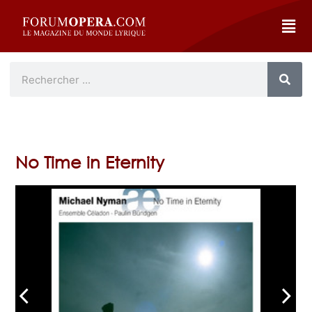
No Time in Eternity
arrow_back_ios
arrow_forward_ios