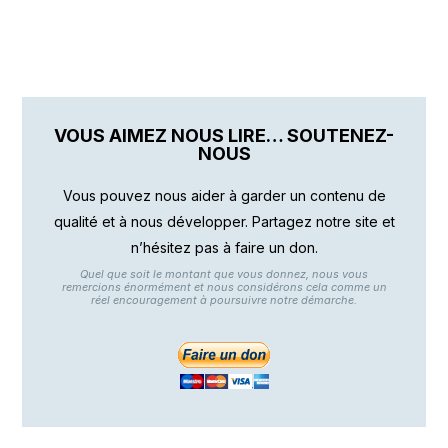
VOUS AIMEZ NOUS LIRE… SOUTENEZ-
NOUS
Vous pouvez nous aider à garder un contenu de
qualité et à nous développer. Partagez notre site et
n’hésitez pas à faire un don.
Quel que soit le montant que vous donnez, nous vous
remercions énormément et nous considérons cela comme un
réel encouragement à poursuivre notre démarche.