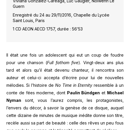
Viviana Gonzalez-Careaga, Luc Gaugler, Nolwenn Le
Guern
Enregistré du 24 au 29/11/2016, Chapelle du Lycée
Saint Louis, Paris
1 CD AEON AECD 1757, durée : 56’53
Il était une fois un adolescent qui eut un coup de foudre
pour une chanson (
Full fathom five
). Vingt-deux ans plus
tard et alors qu’il était devenu chanteur, il rencontra son
auteur et celui-ci accepta d’écrire pour lui de nouvelles
mélodies. Si l’histoire de
No Time in Eternity
ressemble à un
conte de fées moderne, dont
Paulin Bündgen
et
Michael
Nyman
sont, vous l’aurez compris, les protagonistes,
l’envers du décor, à savoir la genèse de ce disque, auquel
cette dizaine de minutes de musique inédite donne son titre,
recèle aussi sa part de beauté : celle des rêves un peu fous