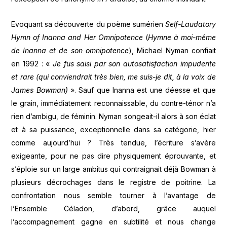
Evoquant sa découverte du poème sumérien
Self-Laudatory
Hymn of Inanna and Her Omnipotence
(
Hymne à moi-même
de Inanna et de son omnipotence
), Michael Nyman confiait
en 1992 : «
Je fus saisi par son autosatisfaction impudente
et rare (qui conviendrait très bien, me suis-je dit, à la voix de
James Bowman)
». Sauf que Inanna est une déesse et que
le grain, immédiatement reconnaissable, du contre-ténor n’a
rien d’ambigu, de féminin. Nyman songeait-il alors à son éclat
et à sa puissance, exceptionnelle dans sa catégorie, hier
comme aujourd’hui ? Très tendue, l’écriture s’avère
exigeante, pour ne pas dire physiquement éprouvante, et
s’éploie sur un large ambitus qui contraignait déjà Bowman à
plusieurs décrochages dans le registre de poitrine. La
confrontation nous semble tourner à l’avantage de
l’Ensemble Céladon, d’abord, grâce auquel
l’accompagnement gagne en subtilité et nous change