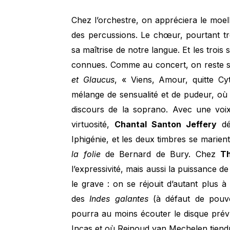
Chez l’orchestre, on appréciera le moel
des percussions. Le chœur, pourtant tr
sa maîtrise de notre langue. Et les trois s
connues. Comme au concert, on reste su
et Glaucus
, « Viens, Amour, quitte C
mélange de sensualité et de pudeur, o
discours de la soprano. Avec une voix
virtuosité,
Chantal Santon Jeffery
déf
Iphigénie, et les deux timbres se marien
la folie
de Bernard de Bury. Chez
T
l’expressivité, mais aussi la puissance de 
le grave : on se réjouit d’autant plus 
des
Indes galantes
(à défaut de pouvo
pourra au moins écouter le disque prév
Incas et où Reinoud van Mechelen tiendr