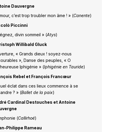
toine Dauvergne
mour, c’est trop troubler mon âme ! » (
Canente
)
colò Piccinni
égnez, divin sommeil » (
Atys
)
istoph Willibald Gluck
erture, « Grands dieux ! soyez-nous
ourables », Danse des peuples, « O
heureuse Iphigénie » (
Iphigénie en Tauride
)
ançois Rebel et François Francœur
uel éclat dans ces lieux commence à se
andre ? » (
Ballet de la paix
)
dré Cardinal Destouches et Antoine
uvergne
mphonie (
Callirhoé
)
an-Philippe Rameau