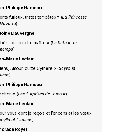
an-Philippe Rameau
ents furieux, tristes tempêtes » (
La Princesse
 Navarre
)
toine Dauvergne
béissons à notre maître » (
Le Retour du
ntemps
)
an-Marie Leclair
iens, Amour, quitte Cythère » (
Scylla et
aucus
)
an-Philippe Rameau
mphonie (
Les Surprises de l’amour
)
an-Marie Leclair
our vous dont je reçois et l’encens et les vœux
Scylla et Glaucus
)
ncrace Royer