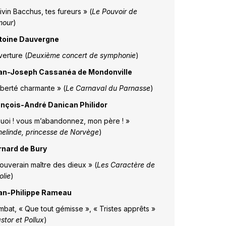
ivin Bacchus, tes fureurs » (
Le Pouvoir de
mour
)
toine Dauvergne
erture (
Deuxième concert de symphonie
)
an-Joseph Cassanéa de Mondonville
iberté charmante » (
Le Carnaval du Parnasse
)
ançois-André Danican Philidor
uoi ! vous m’abandonnez, mon père ! »
nelinde, princesse de Norvège
)
rnard de Bury
ouverain maître des dieux » (
Les Caractère de
olie
)
an-Philippe Rameau
bat, « Que tout gémisse », « Tristes apprêts »
stor et Pollux
)