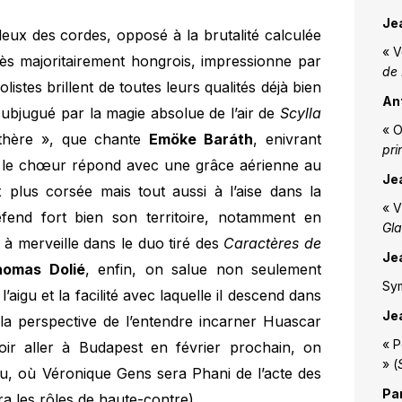
Je
leux des cordes, opposé à la brutalité calculée
« V
ès majoritairement hongrois, impressionne par
de
olistes brillent de toutes leurs qualités déjà bien
An
bjugué par la magie absolue de l’air de
Scylla
« O
ythère », que chante
Emöke Baráth
, enivrant
pri
ù le chœur répond avec une grâce aérienne au
Je
 plus corsée mais tout aussi à l’aise dans la
« V
end fort bien son territoire, notamment en
Gl
t à merveille dans le duo tiré des
Caractères de
Je
homas Dolié
, enfin, on salue non seulement
Sy
l’aigu et la facilité avec laquelle il descend dans
Je
à la perspective de l’entendre incarner Huascar
« P
ir aller à Budapest en février prochain, on
» (
u, où Véronique Gens sera Phani de l’acte des
Pa
a les rôles de haute-contre).