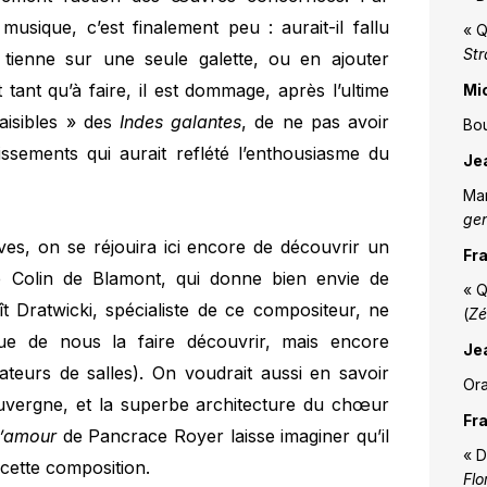
usique, c’est finalement peu : aurait-il fallu
« Q
Str
tienne sur une seule galette, ou en ajouter
 tant qu’à faire, il est dommage, après l’ultime
Mi
aisibles » des
Indes galantes
, de ne pas avoir
Bou
ssements qui aurait reflété l’enthousiasme du
Je
Mar
ge
es, on se réjouira ici encore de découvrir un
Fr
 Colin de Blamont, qui donne bien envie de
« Q
ît Dratwicki, spécialiste de ce compositeur, ne
(
Zé
e de nous la faire découvrir, mais encore
Je
ateurs de salles). On voudrait aussi en savoir
Ora
vergne, et la superbe architecture du chœur
Fr
l’amour
de Pancrace Royer laisse imaginer qu’il
« D
cette composition.
Flo