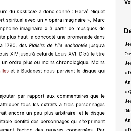
Vo
heure du
pasticcio
a donc sonné : Hervé Niquet
rt spirituel avec un « opéra imaginaire », Marc
ymphonie imaginaire » à partir de musiques de
Dé
cité plus haut, a concocté une promenade dans
Je
 à 1780, des
Plaisirs de l’île enchantée
jusqu’à
uis XIV jusqu’à celui de Louis XVI. D’où le titre
Ouv
ans un ordre plus ou moins chronologique. Moins
Je
lles
et à Budapest nous parvient le disque qui
« D
An
« Q
 ajouter par rapport aux commentaires que le
Je
attribuer tous les extraits à trois personnages
Rit
aît encore un peu plus arbitraire, et le disque
An
ritable identité des personnages qui s’expriment
vement l’action des œuvres concernées. Par
« D