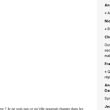
An
« A
Nic
« R
Chr
Ouv
sec
mal
Fr
« Q
rép
An
Da
Sy
Je