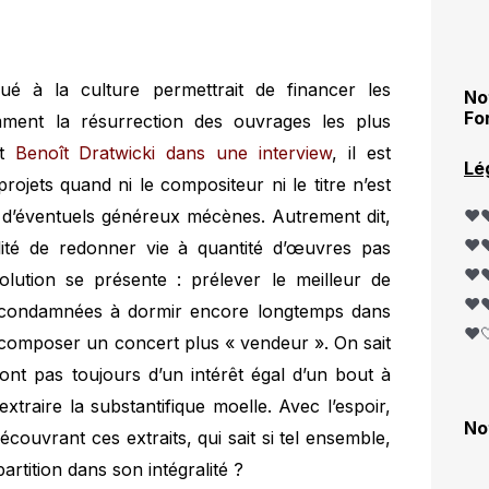
é à la culture permettrait de financer les
No
Fo
mment la résurrection des ouvrages les plus
it
Benoît Dratwicki dans une interview
, il est
Lé
projets quand ni le compositeur ni le titre n’est
u d’éventuels généreux mécènes. Autrement dit,
❤️❤
❤️❤
bilité de redonner vie à quantité d’œuvres pas
❤️❤
lution se présente : prélever le meilleur de
❤️❤
t condamnées à dormir encore longtemps dans
❤️
r composer un concert plus « vendeur ». On sait
nt pas toujours d’un intérêt égal d’un bout à
extraire la substantifique moelle. Avec l’espoir,
No
écouvrant ces extraits, qui sait si tel ensemble,
partition dans son intégralité ?