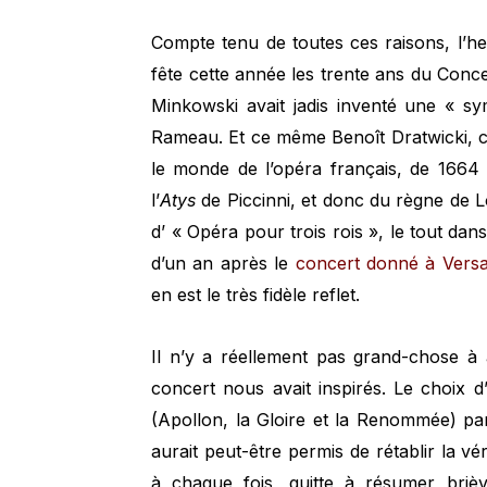
Compte tenu de toutes ces raisons, l’
fête cette année les trente ans du Conce
Minkowski avait jadis inventé une « s
Rameau. Et ce même Benoît Dratwicki, 
le monde de l’opéra français, de 1664
l’
Atys
de Piccinni, et donc du règne de Lo
d’ « Opéra pour trois rois », le tout d
d’un an après le
concert donné à Versai
en est le très fidèle reflet.
Il n’y a réellement pas grand-chose à
concert nous avait inspirés. Le choix d’
(Apollon, la Gloire et la Renommée) par
aurait peut-être permis de rétablir la vé
à chaque fois, quitte à résumer briè