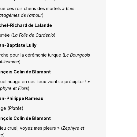
ue ces rois chéris des mortels » (
L
es
atagèmes de l’amour
)
chel-Richard de Lalande
rrée (
La Folie de Cardenio
)
an-Baptiste Lully
che pour la cérémonie turque (
Le Bourgeois
ntilhomme
)
ançois Colin de Blamont
uel nuage en ces lieux vient se précipiter ! »
phyre et Flore
)
an-Philippe Rameau
ge (
Platée
)
ançois Colin de Blamont
ieu cruel, voyez mes pleurs » (
Zéphyre et
re
)