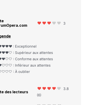
te
3
rumOpera.com
gende
️❤️❤️❤️ : Exceptionnel
️❤️❤️🤍 : Supérieur aux attentes
️❤️🤍🤍 : Conforme aux attentes
️🤍🤍🤍 : Inférieur aux attentes
🤍🤍🤍 : À oublier
3.8
te des lecteurs
(
6
)