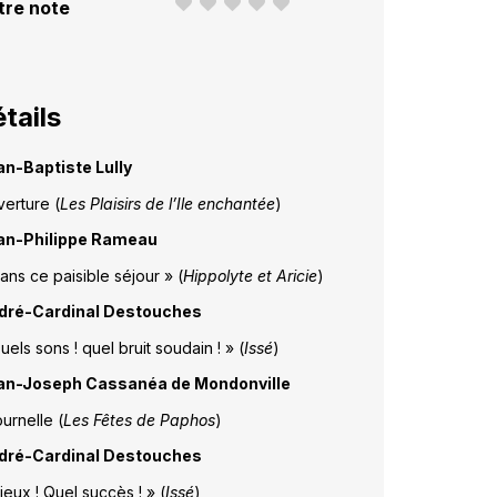
tre note
tails
an-Baptiste Lully
erture (
Les Plaisirs de l’Ile enchantée
)
an-Philippe Rameau
ans ce paisible séjour » (
Hippolyte et Aricie
)
dré-Cardinal Destouches
uels sons ! quel bruit soudain ! » (
Issé
)
an-Joseph Cassanéa de Mondonville
ournelle (
Les Fêtes de Paphos
)
dré-Cardinal Destouches
ieux ! Quel succès ! » (
Issé
)