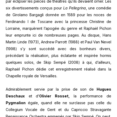
par éclipser les pièces de théâtres qu’ils devaient orner. Les
six divertissements conçus pour
La Pellegrina
, une comédie
de Girolamo Bargagli donnée en 1589 pour les noces de
Ferdinando I de Toscane avec la princesse Christine de
Lorraine, marquèrent l’apogée du genre et Raphaël Pichon
leur emprunte ici de nombreuses pages. Au disque, Hans
Martin Linde (1973), Andrew Parrott (1988) et Paul Van Nevel
(1998) s’y sont succédé avec des bonheurs divers,
précédant la réalisation, plus éclatante et inspirée hormis
quelques solos, de Skip Sempé (2008) à qui, d’ailleurs,
Raphaël Pichon dédie cet enregistrement réalisé dans la
Chapelle royale de Versailles.
Admirablement servie par la prise de son de
Hugues
Deschaux
et d’
Olivier Rosset,
la performance de
Pygmalion
égale, quand elle ne surclasse pas celle du
Collegium Vocale de Gent et du Capriccio Stravagante
Renaissance Orchestra emmenés par Skip Sempé. On peut,