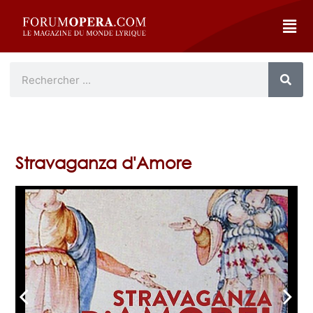
Stravaganza d'Amore
arrow_back_ios
arrow_forward_ios