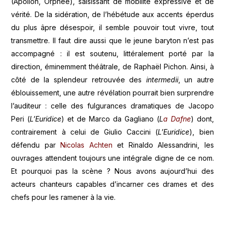
(Apollon, Orphée), saisissant de mobilité expressive et de
vérité. De la sidération, de l’hébétude aux accents éperdus
du plus âpre désespoir, il semble pouvoir tout vivre, tout
transmettre. Il faut dire aussi que le jeune baryton n’est pas
accompagné : il est soutenu, littéralement porté par la
direction, éminemment théâtrale, de Raphaël Pichon. Ainsi, à
côté de la splendeur retrouvée des
intermedii
, un autre
éblouissement, une autre révélation pourrait bien surprendre
l’auditeur : celle des fulgurances dramatiques de Jacopo
Peri (
L’Euridice
) et de Marco da Gagliano (
L
a Dafne
) dont,
contrairement à celui de Giulio Caccini (
L’Euridice
), bien
défendu par
Nicolas Achten
et Rinaldo Alessandrini, les
ouvrages attendent toujours une intégrale digne de ce nom.
Et pourquoi pas la scène ? Nous avons aujourd’hui des
acteurs chanteurs capables d’incarner ces drames et des
chefs pour les ramener à la vie.