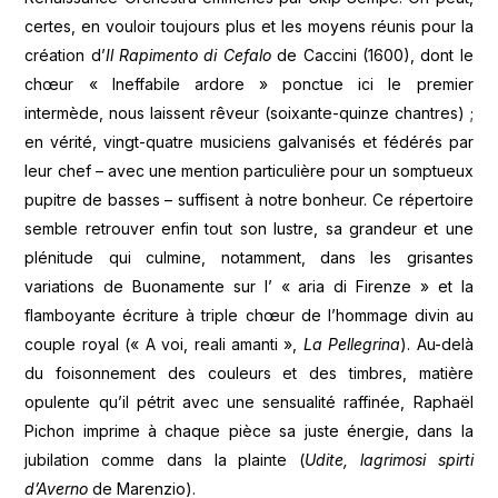
certes, en vouloir toujours plus et les moyens réunis pour la
création d’
Il Rapimento di Cefalo
de Caccini (1600), dont le
chœur « Ineffabile ardore » ponctue ici le premier
intermède, nous laissent rêveur (soixante-quinze chantres) ;
en vérité, vingt-quatre musiciens galvanisés et fédérés par
leur chef – avec une mention particulière pour un somptueux
pupitre de basses – suffisent à notre bonheur. Ce répertoire
semble retrouver enfin tout son lustre, sa grandeur et une
plénitude qui culmine, notamment, dans les grisantes
variations de Buonamente sur l’ « aria di Firenze » et la
flamboyante écriture à triple chœur de l’hommage divin au
couple royal (« A voi, reali amanti »,
La Pellegrina
). Au-delà
du foisonnement des couleurs et des timbres, matière
opulente qu’il pétrit avec une sensualité raffinée, Raphaël
Pichon imprime à chaque pièce sa juste énergie, dans la
jubilation comme dans la plainte (
Udite, lagrimosi spirti
d’Averno
de Marenzio).