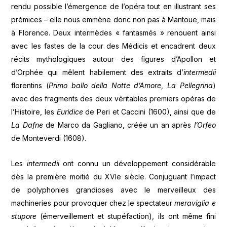
rendu possible l’émergence de l’opéra tout en illustrant ses
prémices – elle nous emmène donc non pas à Mantoue, mais
à Florence. Deux intermèdes « fantasmés » renouent ainsi
avec les fastes de la cour des Médicis et encadrent deux
récits mythologiques autour des figures d’Apollon et
d’Orphée qui mêlent habilement des extraits d’
intermedii
florentins (
Primo ballo della Notte d’Amore
,
La Pellegrina
)
avec des fragments des deux véritables premiers opéras de
l’Histoire, les
Euridice
de Peri et Caccini (1600), ainsi que de
La Dafne
de Marco da Gagliano, créée un an après
l’Orfeo
de Monteverdi (1608).
Les
intermedii
ont connu un développement considérable
dès la première moitié du XVIe siècle. Conjuguant l’impact
de polyphonies grandioses avec le merveilleux des
machineries pour provoquer chez le spectateur
meraviglia e
stupore
(émerveillement et stupéfaction), ils ont même fini