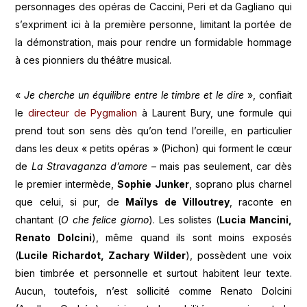
personnages des opéras de Caccini, Peri et da Gagliano qui
s’expriment ici à la première personne, limitant la portée de
la démonstration, mais pour rendre un formidable hommage
à ces pionniers du théâtre musical.
«
Je cherche un équilibre entre le timbre et le dire
», confiait
le
directeur de Pygmalion
à Laurent Bury, une formule qui
prend tout son sens dès qu’on tend l’oreille, en particulier
dans les deux « petits opéras » (Pichon) qui forment le cœur
de
La Stravaganza d’amore
– mais pas seulement, car dès
le premier intermède,
Sophie Junker
, soprano plus charnel
que celui, si pur, de
Maïlys de Villoutrey
, raconte en
chantant (
O che felice giorno
). Les solistes (
Lucia Mancini,
Renato Dolcini
), même quand ils sont moins exposés
(
Lucile Richardot, Zachary Wilder
), possèdent une voix
bien timbrée et personnelle et surtout habitent leur texte.
Aucun, toutefois, n’est sollicité comme Renato Dolcini