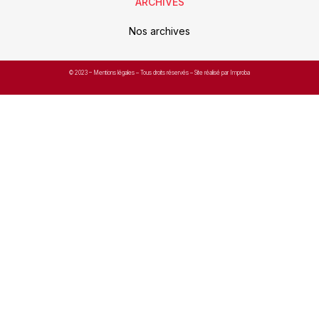
ARCHIVES
Nos archives
© 2023 –
Mentions légales
– Tous droits réservés – Site réalisé par Improba