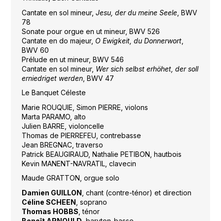
Cantate en sol mineur,
Jesu, der du meine Seele
, BWV
78
Sonate pour orgue en ut mineur, BWV 526
Cantate en do majeur,
O Ewigkeit, du Donnerwort
,
BWV 60
Prélude en ut mineur, BWV 546
Cantate en sol mineur,
Wer sich selbst erhöhet, der soll
erniedriget werden
, BWV 47
Le Banquet Céleste
Marie ROUQUIE, Simon PIERRE, violons
Marta PARAMO, alto
Julien BARRE, violoncelle
Thomas de PIERREFEU, contrebasse
Jean BREGNAC, traverso
Patrick BEAUGIRAUD, Nathalie PETIBON, hautbois
Kevin MANENT-NAVRATIL, clavecin
Maude GRATTON, orgue solo
Damien GUILLON
, chant (contre-ténor) et direction
Céline SCHEEN
, soprano
Thomas HOBBS
, ténor
Benoît ARNOULD
, baryton-basse