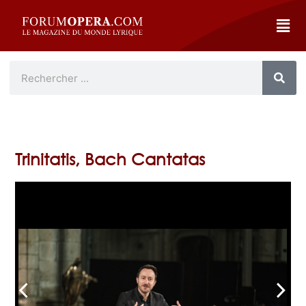
Trinitatis, Bach Cantatas
arrow_back_ios
arrow_forward_ios