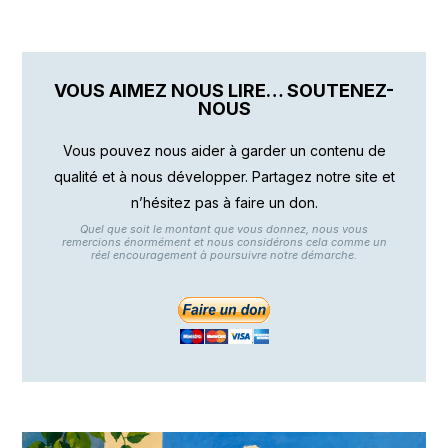
VOUS AIMEZ NOUS LIRE… SOUTENEZ-
NOUS
Vous pouvez nous aider à garder un contenu de
qualité et à nous développer. Partagez notre site et
n’hésitez pas à faire un don.
Quel que soit le montant que vous donnez, nous vous
remercions énormément et nous considérons cela comme un
réel encouragement à poursuivre notre démarche.