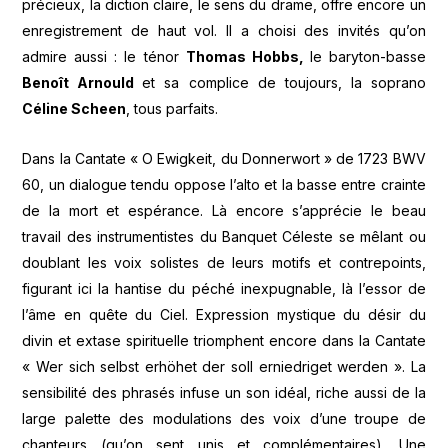
précieux, la diction claire, le sens du drame, offre encore un
enregistrement de haut vol. Il a choisi des invités qu’on
admire aussi : le ténor
Thomas Hobbs,
le baryton-basse
Benoît Arnould
et sa complice de toujours, la soprano
Céline Scheen
, tous parfaits.
Dans la Cantate « O Ewigkeit, du Donnerwort » de 1723 BWV
60, un dialogue tendu oppose l’alto et la basse entre crainte
de la mort et espérance. Là encore s’apprécie le beau
travail des instrumentistes du Banquet Céleste se mêlant ou
doublant les voix solistes de leurs motifs et contrepoints,
figurant ici la hantise du péché inexpugnable, là l’essor de
l’âme en quête du Ciel. Expression mystique du désir du
divin et extase spirituelle triomphent encore dans la Cantate
« Wer sich selbst erhöhet der soll erniedriget werden ». La
sensibilité des phrasés infuse un son idéal, riche aussi de la
large palette des modulations des voix d’une troupe de
chanteurs (qu’on sent unis et complémentaires). Une