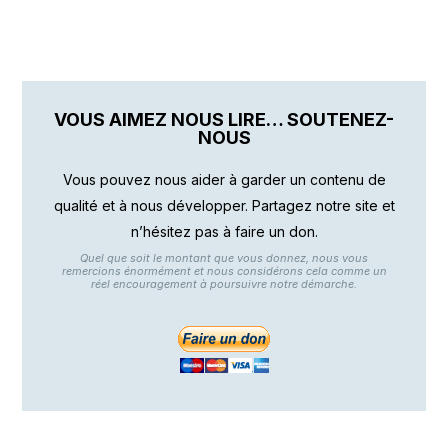
VOUS AIMEZ NOUS LIRE… SOUTENEZ-
NOUS
Vous pouvez nous aider à garder un contenu de
qualité et à nous développer. Partagez notre site et
n’hésitez pas à faire un don.
Quel que soit le montant que vous donnez, nous vous
remercions énormément et nous considérons cela comme un
réel encouragement à poursuivre notre démarche.