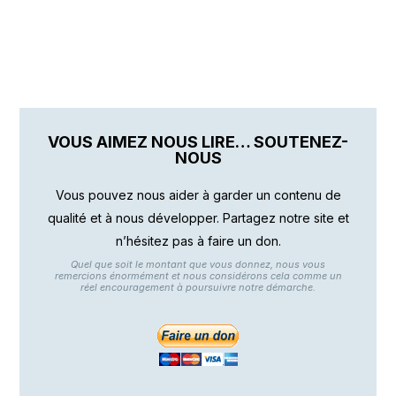
VOUS AIMEZ NOUS LIRE… SOUTENEZ-
NOUS
Vous pouvez nous aider à garder un contenu de
qualité et à nous développer. Partagez notre site et
n’hésitez pas à faire un don.
Quel que soit le montant que vous donnez, nous vous
remercions énormément et nous considérons cela comme un
réel encouragement à poursuivre notre démarche.