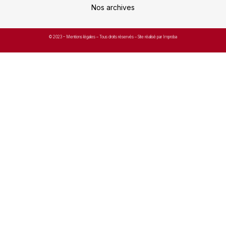
Nos archives
© 2023 –
Mentions légales
– Tous droits réservés – Site réalisé par Improba