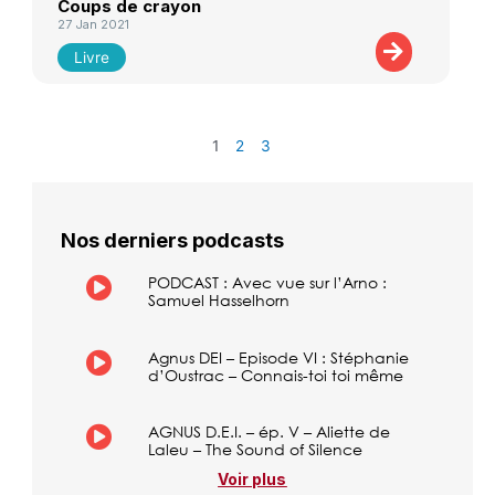
Coups de crayon
27 Jan 2021
Livre
1
2
3
Nos derniers podcasts
PODCAST : Avec vue sur l’Arno :
Samuel Hasselhorn
Agnus DEI – Episode VI : Stéphanie
d’Oustrac – Connais-toi toi même
AGNUS D.E.I. – ép. V – Aliette de
Laleu – The Sound of Silence
Voir plus