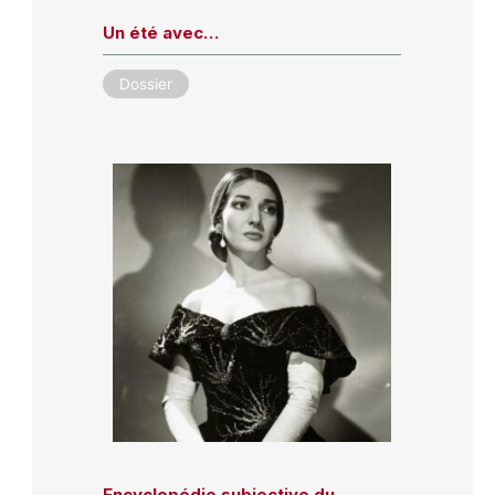
Un été avec…
Dossier
Encyclopédie subjective du