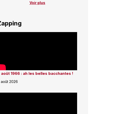
Voir plus
Zapping
 août 1966 : ah les belles bacchantes !
 août 2026