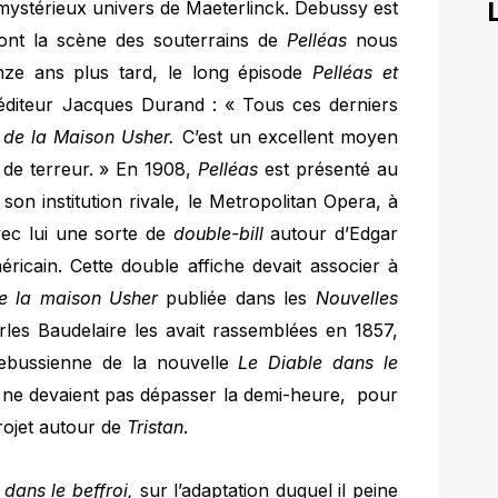
mystérieux univers de Maeterlinck. Debussy est
dont la scène des souterrains de
Pelléas
nous
inze ans plus tard, le long épisode
Pelléas et
éditeur Jacques Durand : « Tous ces derniers
 de la Maison Usher.
C’est un excellent moyen
 de terreur. »
En 1908,
Pelléas
est présenté au
 institution rivale, le Metropolitan Opera, à
vec lui une sorte de
double-bill
autour d’Edgar
ricain. Cette double affiche devait associer à
e la maison Usher
publiée dans les
Nouvelles
arles Baudelaire les avait rassemblées en 1857,
debussienne de la nouvelle
Le Diable dans le
 ne devaient pas dépasser la demi-heure, pour
projet autour de
Tristan
.
 dans le beffroi,
sur l’adaptation duquel il peine