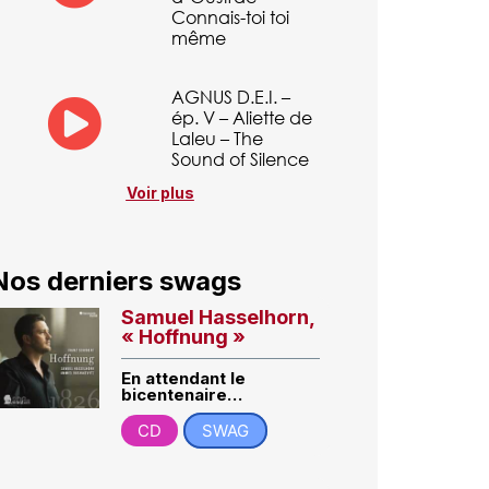
Connais-toi toi
même
AGNUS D.E.I. –
ép. V – Aliette de
Laleu – The
Sound of Silence
Voir plus
Nos derniers swags
Samuel Hasselhorn,
« Hoffnung »
En attendant le
bicentenaire…
CD
SWAG