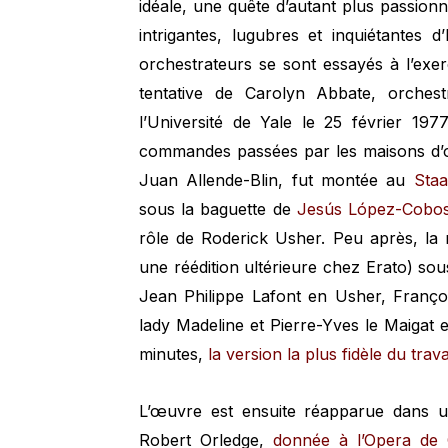
idéale, une quête d’autant plus passion
intrigantes, lugubres et inquiétantes 
orchestrateurs se sont essayés à l’exe
tentative de Carolyn Abbate, orches
l’Université de Yale le 25 février 19
commandes passées par les maisons d’op
Juan Allende-Blin, fut montée au
Staa
sous la baguette de
Jesús López-Cobo
rôle de Roderick Usher. Peu après, la
une réédition ultérieure chez Erato) sou
Jean Philippe Lafont en Usher, Franço
lady Madeline et Pierre-Yves le Maigat 
minutes,
la version la plus fidèle du trav
L’œuvre est ensuite réapparue dans u
Robert Orledge,
donnée à l’Opera de 