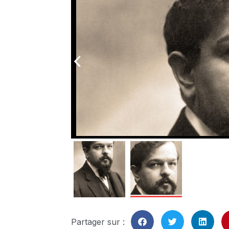
arrow_back_ios
Partager sur :