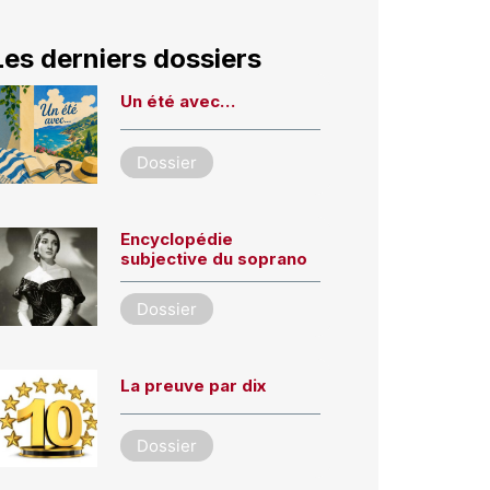
Les derniers dossiers
Un été avec…
Dossier
Encyclopédie
subjective du soprano
Dossier
La preuve par dix
Dossier