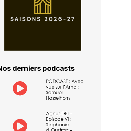
Nos derniers podcasts
PODCAST : Avec
vue sur l’Arno :
Samuel
Hasselhorn
Agnus DEI –
Episode VI :
Stéphanie
d’Oustrac –