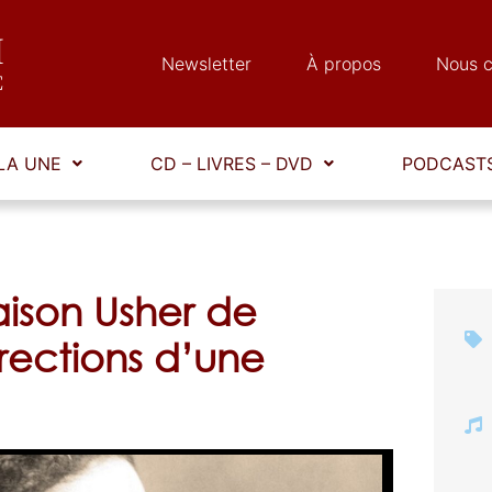
Newsletter
À propos
Nous c
LA UNE
CD – LIVRES – DVD
PODCASTS
ison Usher de
rrections d’une