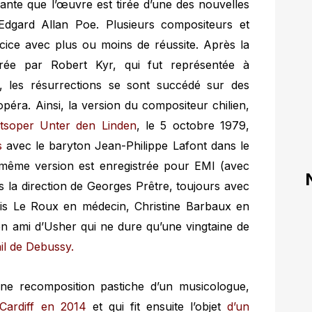
nante que l’œuvre est tirée d’une des nouvelles
d’Edgard Allan Poe. Plusieurs compositeurs et
rcice avec plus ou moins de réussite. Après la
trée par Robert Kyr, qui fut représentée à
77, les résurrections se sont succédé sur des
éra. Ainsi, la version du compositeur chilien,
tsoper Unter den Linden
, le 5 octobre 1979,
s
avec le baryton Jean-Philippe Lafont dans le
 même version est enregistrée pour EMI (avec
s la direction de Georges Prêtre, toujours avec
is Le Roux en médecin, Christine Barbaux en
en ami d’Usher qui ne dure qu’une vingtaine de
ail de Debussy.
ne recomposition pastiche d’un musicologue,
Cardiff en 2014
et qui fit ensuite l’objet
d’un