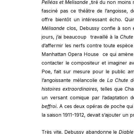
Pelléas et Melisande
,tiré du non moins 
fasciné pas ce théâtre de l’angoisse, 
offre bientôt un intéressant écho. Qu
Mélisande
clos, Debussy confie à son 
jours, j’ai beaucoup travaillé à la
Chute
d’affermir les nerfs contre toute espèce
Manhattan Opera House ce qui amène son
contacter le compositeur et imaginer a
Poe, fait sur mesure pour le public amé
l’angoissante mélancolie de
La Chute d
histoires extraordinaires
, telles que Ch
un versant comique par l’adaptation 
beffroi
. A ces deux opéras de poche qui
la saison 1911-1912, devait s’ajouter un 
Très vite, Debussy abandonne le
Diable