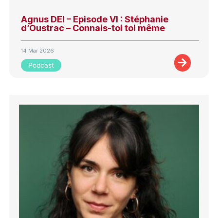
Agnus DEI – Episode VI : Stéphanie
d’Oustrac – Connais-toi toi même
14 Mar 2026
Podcast