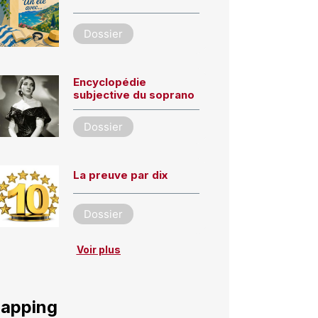
Dossier
Encyclopédie
subjective du soprano
Dossier
La preuve par dix
Dossier
Voir plus
apping