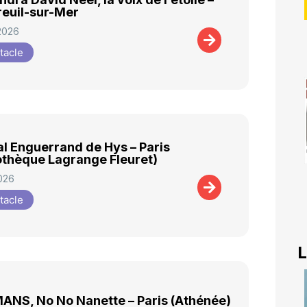
euil-sur-Mer
2026
tacle
al Enguerrand de Hys – Paris
iothèque Lagrange Fleuret)
026
tacle
L
NS, No No Nanette – Paris (Athénée)