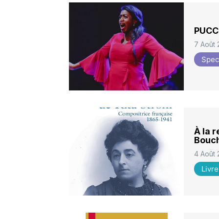
PUCCI
7 Août
Spec
À la 
Bouc
4 Août
Livre