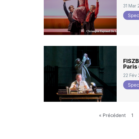
31 Mar
Spec
FISZB
Paris
22 Fév
Spec
« Précédent
1