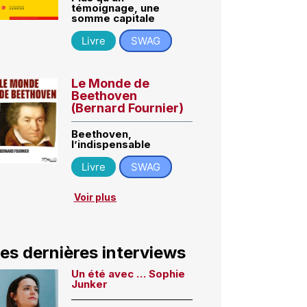
témoignage, une
somme capitale
Livre
SWAG
Le Monde de
Beethoven
(Bernard Fournier)
Beethoven,
l’indispensable
Livre
SWAG
Voir plus
es dernières interviews
Un été avec … Sophie
Junker