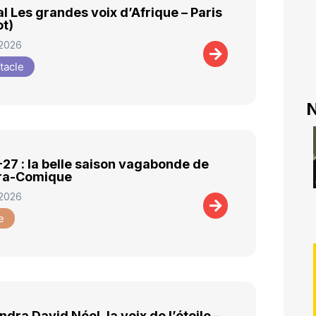
al Les grandes voix d’Afrique – Paris
ot)
 2026
tacle
N
27 : la belle saison vagabonde de
éra-Comique
 2026
e
dra David Néel, la voix de l’étoile –