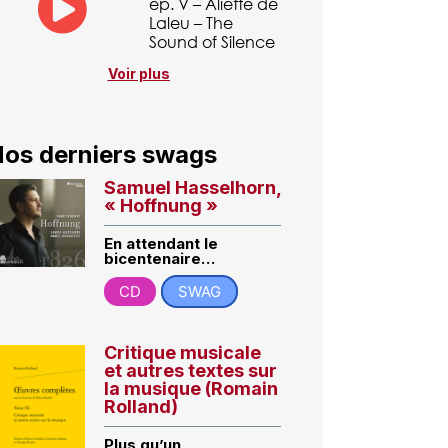
ép. V – Aliette de
Laleu – The
Sound of Silence
Voir plus
os derniers swags
Samuel Hasselhorn,
« Hoffnung »
En attendant le
bicentenaire…
CD
SWAG
Critique musicale
et autres textes sur
la musique (Romain
Rolland)
Plus qu’un