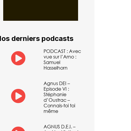
os derniers podcasts
PODCAST : Avec
vue sur l’Arno :
Samuel
Hasselhorn
Agnus DEI –
Episode VI :
Stéphanie
d’Oustrac –
Connais-toi toi
même
AGNUS D.E.I. –