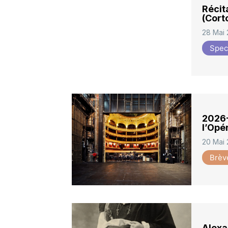
Récit
(Cort
28 Mai
Spec
2026-
l’Op
20 Mai
Brèv
Alexan