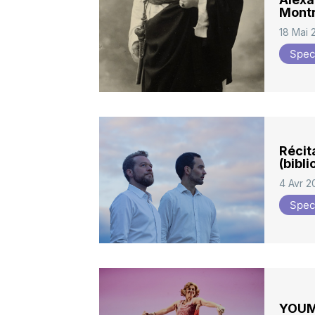
Montr
18 Mai 
Spec
Récit
(bibl
4 Avr 2
Spec
YOUMA