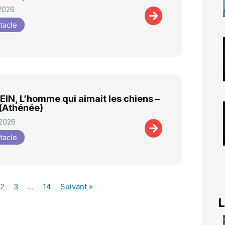
 2026
tacle
EIN, L’homme qui aimait les chiens –
 (Athénée)
 2026
tacle
2
3
…
14
Suivant »
L