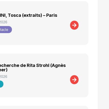
NI, Tosca (extraits) – Paris
 2026
tacle
recherche de Rita Strohl (Agnès
her)
 2026