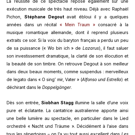
La réussite de ce spectacle repose également sur une
exécution musicale de très haut niveau. Déjà avec Raphaël
Pichon,
Stéphane Degout
avait ébloui il y a quelques
années dans un récital
«
Mein Traum
»
consacré à la
musique romantique allemande, dont il reprend plusieurs
extraits ce soir. Si la voix du baryton français a perdu un peu
de sa puissance (
« Wo bin ich » de
Lazarus
)
, il faut saluer
son investissement dramatique, la clarté de son élocution et
la beauté de son timbre. On retrouve Degout à son meilleur
dans deux beaux moments, comme suspendus : merveilleux
de legato dans
« O sing’ mir, Vater » (
Alfonso und Estrella
) et
déchirant dans le
Doppelgänger
.
Dès son entrée,
Siobhan Stagg
illumine la salle d’une voix
pure et éclatante. La cantatrice australienne apporte ainsi
une belle lumière au spectacle, en particulier dans le Lied
orchestré « Nacht und Träume ». Décidément à l’aise dans
tous les répertoires – on l’a vu tout aussi excellent dans
Les