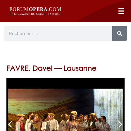
FAVRE, Davel — Lausanne
arrow_back_ios
arrow_forward_ios