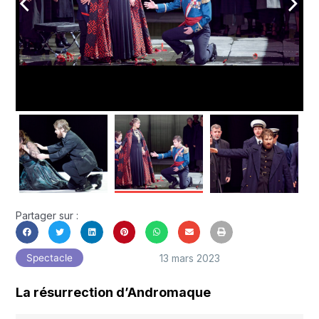
arrow_back_ios
arrow_forward_ios
Partager sur :
13 mars 2023
Spectacle
La résurrection d’Andromaque