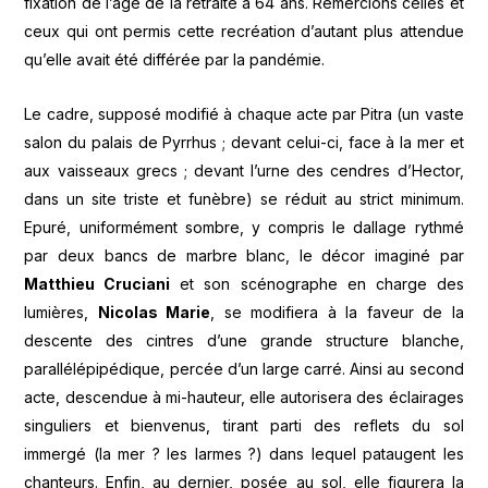
fixation de l’âge de la retraite à 64 ans. Remercions celles et
ceux qui ont permis cette recréation d’autant plus attendue
qu’elle avait été différée par la pandémie.
Le cadre, supposé modifié à chaque acte par Pitra (un vaste
salon du palais de Pyrrhus ; devant celui-ci, face à la mer et
aux vaisseaux grecs ; devant l’urne des cendres d’Hector,
dans un site triste et funèbre) se réduit au strict minimum.
Epuré, uniformément sombre, y compris le dallage rythmé
par deux bancs de marbre blanc, le décor imaginé par
Matthieu Cruciani
et son scénographe en charge des
lumières,
Nicolas Marie
, se modifiera à la faveur de la
descente des cintres d’une grande structure blanche,
parallélépipédique, percée d’un large carré. Ainsi au second
acte, descendue à mi-hauteur, elle autorisera des éclairages
singuliers et bienvenus, tirant parti des reflets du sol
immergé (la mer ? les larmes ?) dans lequel pataugent les
chanteurs. Enfin, au dernier, posée au sol, elle figurera la