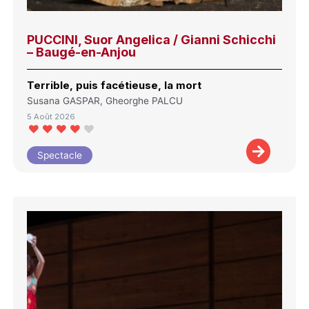
PUCCINI, Suor Angelica / Gianni Schicchi
– Baugé-en-Anjou
Terrible, puis facétieuse, la mort
Susana GASPAR, Gheorghe PALCU
5 Août 2026
Spectacle