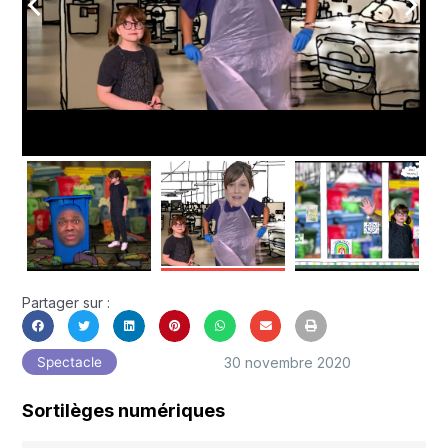
arrow_back_ios
arrow_forward_ios
Partager sur :
30 novembre 2020
Spectacle
Sortilèges numériques