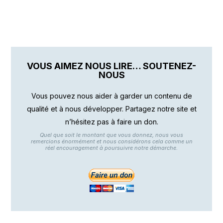
VOUS AIMEZ NOUS LIRE… SOUTENEZ-
NOUS
Vous pouvez nous aider à garder un contenu de
qualité et à nous développer. Partagez notre site et
n’hésitez pas à faire un don.
Quel que soit le montant que vous donnez, nous vous
remercions énormément et nous considérons cela comme un
réel encouragement à poursuivre notre démarche.