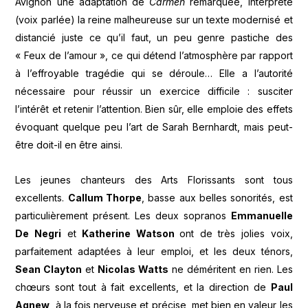
Avignon une adaptation de
Carmen
remarquée, interprète
(voix parlée) la reine malheureuse sur un texte modernisé et
distancié juste ce qu’il faut, un peu genre pastiche des
« Feux de l’amour », ce qui détend l’atmosphère par rapport
à l’effroyable tragédie qui se déroule… Elle a l’autorité
nécessaire pour réussir un exercice difficile : susciter
l’intérêt et retenir l’attention. Bien sûr, elle emploie des effets
évoquant quelque peu l’art de Sarah Bernhardt, mais peut-
être doit-il en être ainsi.
Les jeunes chanteurs des Arts Florissants sont tous
excellents.
Callum Thorpe
, basse aux belles sonorités, est
particulièrement présent. Les deux sopranos
Emmanuelle
De Negri
et
Katherine Watson
ont de très jolies voix,
parfaitement adaptées à leur emploi, et les deux ténors,
Sean Clayton
et
Nicolas Watts
ne déméritent en rien. Les
chœurs sont tout à fait excellents, et la direction de
Paul
Agnew
, à la fois nerveuse et précise, met bien en valeur les