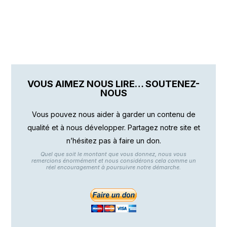
VOUS AIMEZ NOUS LIRE… SOUTENEZ-
NOUS
Vous pouvez nous aider à garder un contenu de
qualité et à nous développer. Partagez notre site et
n’hésitez pas à faire un don.
Quel que soit le montant que vous donnez, nous vous
remercions énormément et nous considérons cela comme un
réel encouragement à poursuivre notre démarche.