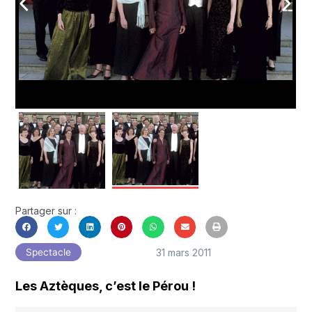
arrow_back_ios
arrow_forward_ios
Partager sur :
31 mars 2011
Spectacle
Les Aztèques, c’est le Pérou !