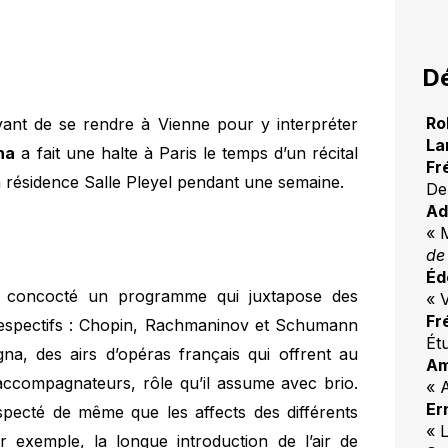
Dé
Ro
ant de se rendre à Vienne pour y interpréter
La
na
a fait une halte à Paris le temps d’un récital
Fr
n résidence Salle Pleyel pendant une semaine.
De
Ad
« M
de
Éd
nt concocté un programme qui juxtapose des
« 
Fr
 respectifs : Chopin, Rachmaninov et Schumann
Ét
a, des airs d’opéras français qui offrent au
Am
s accompagnateurs, rôle qu’il assume avec brio.
« 
Er
specté de même que les affects des différents
« L
exemple, la longue introduction de l’air de