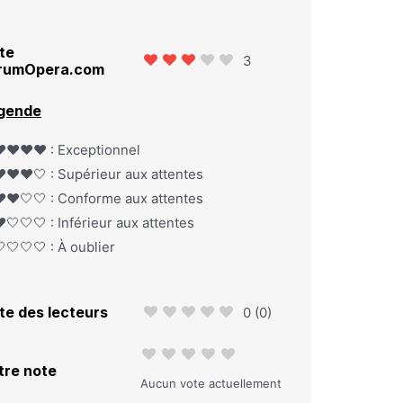
te
3
rumOpera.com
gende
️❤️❤️❤️ : Exceptionnel
️❤️❤️🤍 : Supérieur aux attentes
️❤️🤍🤍 : Conforme aux attentes
️🤍🤍🤍 : Inférieur aux attentes
🤍🤍🤍 : À oublier
te des lecteurs
0
(
0
)
tre note
Aucun vote actuellement