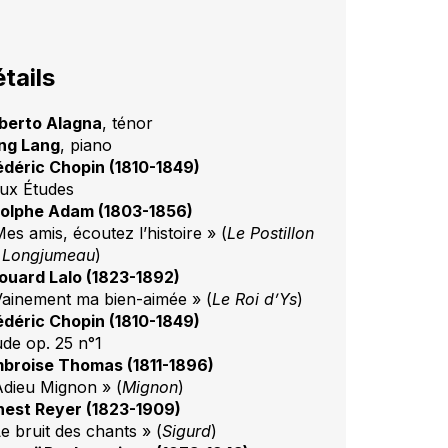
tails
berto Alagna
, ténor
ng Lang
, piano
édéric Chopin (1810-1849)
ux Études
olphe Adam (1803-1856)
es amis, écoutez l’histoire » (
Le Postillon
 Longjumeau
)
ouard Lalo (1823-1892)
Vainement ma bien-aimée » (
Le Roi d’Ys
)
édéric Chopin (1810-1849)
ude op. 25 n°1
broise Thomas (1811-1896)
Adieu Mignon » (
Mignon
)
nest Reyer (1823-1909)
e bruit des chants » (
Sigurd
)