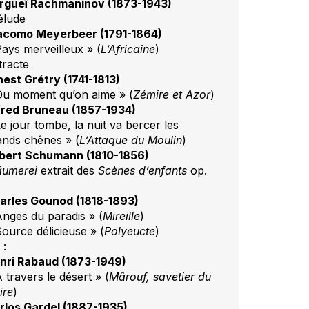
rgueï Rachmaninov (1873-1943)
élude
acomo Meyerbeer (1791-1864)
Pays merveilleux » (
L’Africaine
)
tracte
nest Grétry (1741-1813)
Du moment qu’on aime » (
Zémire et Azor
)
fred Bruneau (1857-1934)
e jour tombe, la nuit va bercer les
ands chênes » (
L’Attaque du Moulin
)
bert Schumann (1810-1856)
äumerei
extrait des
Scènes d’enfants
op.
arles Gounod (1818-1893)
Anges du paradis » (
Mireille
)
Source délicieuse » (
Polyeucte
)
 :
nri Rabaud (1873-1949)
 travers le désert » (
Mârouf, savetier du
ire
)
rlos Gardel (1887-1935)