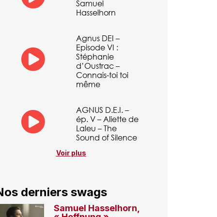
Samuel
Hasselhorn
Agnus DEI –
Episode VI :
Stéphanie
d’Oustrac –
Connais-toi toi
même
AGNUS D.E.I. –
ép. V – Aliette de
Laleu – The
Sound of Silence
Voir plus
Nos derniers swags
Samuel Hasselhorn,
« Hoffnung »