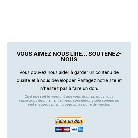
VOUS AIMEZ NOUS LIRE… SOUTENEZ-
NOUS
Vous pouvez nous aider à garder un contenu de
qualité et à nous développer. Partagez notre site et
n’hésitez pas à faire un don.
Quel que soit le montant que vous donnez, nous vous
remercions énormément et nous considérons cela comme un
réel encouragement à poursuivre notre démarche.