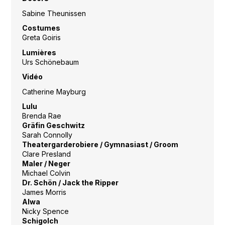
Sabine Theunissen
Costumes
Greta Goiris
Lumières
Urs Schönebaum
Vidéo
Catherine Mayburg
Lulu
Brenda Rae
Gräfin Geschwitz
Sarah Connolly
Theatergarderobiere / Gymnasiast / Groom
Clare Presland
Maler / Neger
Michael Colvin
Dr. Schön / Jack the Ripper
James Morris
Alwa
Nicky Spence
Schigolch