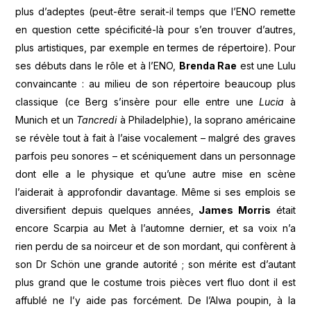
plus d’adeptes (peut-être serait-il temps que l’ENO remette
en question cette spécificité-là pour s’en trouver d’autres,
plus artistiques, par exemple en termes de répertoire). Pour
ses débuts dans le rôle et à l’ENO,
Brenda Rae
est une Lulu
convaincante : au milieu de son répertoire beaucoup plus
classique (ce Berg s’insère pour elle entre une
Lucia
à
Munich et un
Tancredi
à Philadelphie), la soprano américaine
se révèle tout à fait à l’aise vocalement – malgré des graves
parfois peu sonores – et scéniquement dans un personnage
dont elle a le physique et qu’une autre mise en scène
l’aiderait à approfondir davantage. Même si ses emplois se
diversifient depuis quelques années,
James Morris
était
encore Scarpia au Met à l’automne dernier, et sa voix n’a
rien perdu de sa noirceur et de son mordant, qui confèrent à
son Dr Schön une grande autorité ; son mérite est d’autant
plus grand que le costume trois pièces vert fluo dont il est
affublé ne l’y aide pas forcément. De l’Alwa poupin, à la