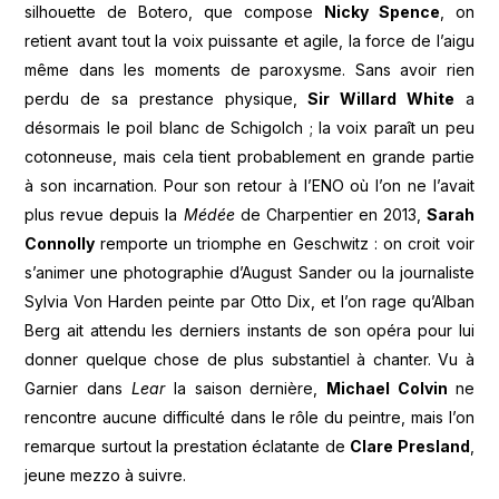
silhouette de Botero, que compose
Nicky Spence
, on
retient avant tout la voix puissante et agile, la force de l’aigu
même dans les moments de paroxysme. Sans avoir rien
perdu de sa prestance physique,
Sir Willard White
a
désormais le poil blanc de Schigolch ; la voix paraît un peu
cotonneuse, mais cela tient probablement en grande partie
à son incarnation. Pour son retour à l’ENO où l’on ne l’avait
plus revue depuis la
Médée
de Charpentier en 2013,
Sarah
Connolly
remporte un triomphe en Geschwitz : on croit voir
s’animer une photographie d’August Sander ou la journaliste
Sylvia Von Harden peinte par Otto Dix, et l’on rage qu’Alban
Berg ait attendu les derniers instants de son opéra pour lui
donner quelque chose de plus substantiel à chanter. Vu à
Garnier dans
Lear
la saison dernière,
Michael Colvin
ne
rencontre aucune difficulté dans le rôle du peintre, mais l’on
remarque surtout la prestation éclatante de
Clare Presland
,
jeune mezzo à suivre.