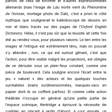
parfois de celui de Kirchner et d’autres expressionnistes
allemands (mais l’image de Lulu morte vient du
Phénomène
de l’extase
, montage photo de Dali), c’est a priori le côté
mythique que soulignerait le kaléidoscope de dessins en
noir et blanc tracés sur des pages de l’
Oxford English
Dictionary
. Hélas, il n’est pas sûr que la réussite ait cette fois
été au rendez-vous, pour plusieurs raisons. Le lien entre les
images et l’intrigue est extrêmement ténu, mais on pouvait
s’y attendre ; non, ce qui est surtout gênant, c’est que
l’action, pour être visible malgré les projections, est obligée
de se dérouler sous un plein-feux constant, comme une
pièce de boulevard. Cela souligne encore l’écart entre le
jeu « naturel » des acteurs et les quelques touches
surréalistes (mains surdimensionnées, masques-sacs en
papier dont ils se coiffent parfois). Et comme cette action
théâtrale n’occupe en général qu’une petite partie de
l’espace scénique, Kentridge a éprouvé la nécessite de
combler en plaçant à jardin d’abord, à cour ensuite, un