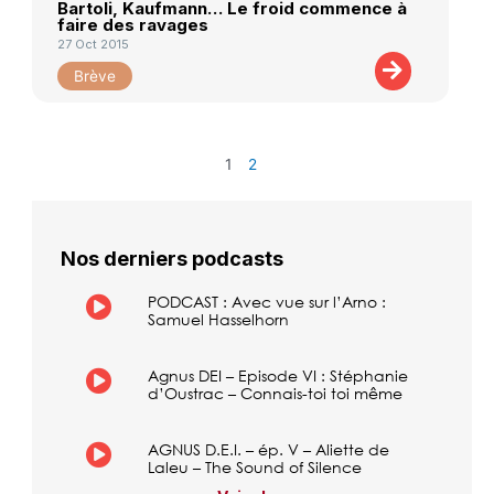
Bartoli, Kaufmann… Le froid commence à
faire des ravages
27 Oct 2015
Brève
1
2
Nos derniers podcasts
PODCAST : Avec vue sur l’Arno :
Samuel Hasselhorn
Agnus DEI – Episode VI : Stéphanie
d’Oustrac – Connais-toi toi même
AGNUS D.E.I. – ép. V – Aliette de
Laleu – The Sound of Silence