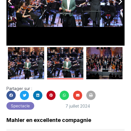
arrow_back_ios
arrow_forward_ios
Partager sur :
7 juillet 2024
Spectacle
Mahler en excellente compagnie