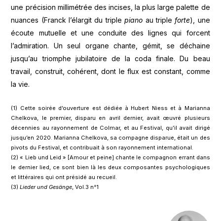
une précision millimétrée des incises, la plus large palette de
nuances (Franck l’élargit du triple
piano
au triple
forte
), une
écoute mutuelle et une conduite des lignes qui forcent
l’admiration. Un seul organe chante, gémit, se déchaine
jusqu’au triomphe jubilatoire de la coda finale. Du beau
travail, construit, cohérent, dont le flux est constant, comme
la vie.
(1) Cette soirée d’ouverture est dédiée à Hubert Niess et à Marianna
Chelkova, le premier, disparu en avril dernier, avait œuvré plusieurs
décennies au rayonnement de Colmar, et au Festival, qu’il avait dirigé
jusqu’en 2020. Marianna Chelkova, sa compagne disparue, était un des
pivots du Festival, et contribuait à son rayonnement international.
(2) « Lieb und Leid » [Amour et peine] chante le compagnon errant dans
le dernier lied, ce sont bien là les deux composantes psychologiques
et littéraires qui ont présidé au recueil.
(3)
Lieder und Gesänge
, Vol.3 n°1