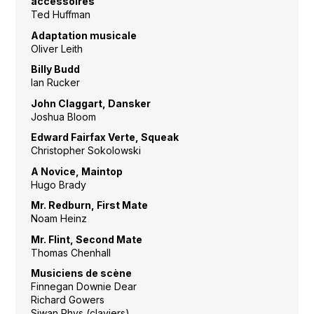
accessoires
Ted Huffman
Adaptation musicale
Oliver Leith
Billy Budd
Ian Rucker
John Claggart, Dansker
Joshua Bloom
Edward Fairfax Verte, Squeak
Christopher Sokolowski
A Novice, Maintop
Hugo Brady
Mr. Redburn, First Mate
Noam Heinz
Mr. Flint, Second Mate
Thomas Chenhall
Musiciens de scène
Finnegan Downie Dear
Richard Gowers
Siwan Rhys (claviers)