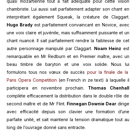
quasi mozartienne tout à fait adéquate pour cette vision
chambriste. Lui aussi sait parfaitement adapter son chant en
interprétant également Squeak, la créature de
Claggart.
Hugo Brady
est parfaitement
convaincant en Novice, avec
une voix claire et juvénile, mais suffisamment puissante et un
chant nuancé. Il sait parfaitement rendre la faiblesse de cet
autre personnage manipulé par Claggart.
Noam Heinz
est
remarquable en Mr Redburn et en Premier maître, avec un
beau
timbre
de baryton et une voix solide. Nous
lui
formulons tous nos vœux de succès
pour la finale de la
Paris Opera Competition
(en French in ze text) à laquelle il
participera
en novembre prochain.
Thomas Chenhall
complète efficacement la distribution dans le double rôle de
second maître et de Mr Flint.
Finnegan Downie Dear
dirige
avec
efficacité depuis son clavier une formation d’une
parfaite unité, et sait maintenir la tension dramatique tout au
long de l’ouvrage donné sans entracte.