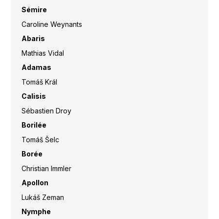
Sémire
Caroline Weynants
Abaris
Mathias Vidal
Adamas
Tomáš Král
Calisis
Sébastien Droy
Borilée
Tomáš Šelc
Borée
Christian Immler
Apollon
Lukáš Zeman
Nymphe