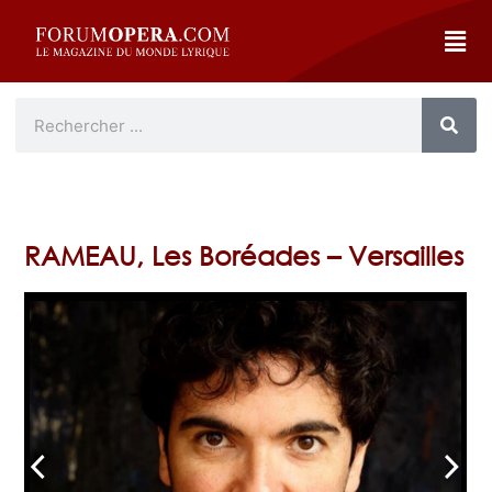
RAMEAU, Les Boréades – Versailles
arrow_back_ios
arrow_forward_ios