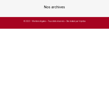
Nos archives
© 2023 –
Mentions légales
– Tous droits réservés – Site réalisé par Improba