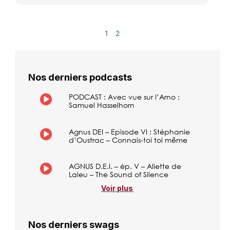
1
2
Nos derniers podcasts
PODCAST : Avec vue sur l’Arno :
Samuel Hasselhorn
Agnus DEI – Episode VI : Stéphanie
d’Oustrac – Connais-toi toi même
AGNUS D.E.I. – ép. V – Aliette de
Laleu – The Sound of Silence
Voir plus
Nos derniers swags