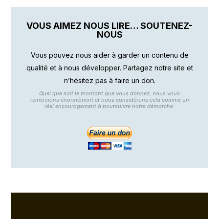
VOUS AIMEZ NOUS LIRE… SOUTENEZ-
NOUS
Vous pouvez nous aider à garder un contenu de
qualité et à nous développer. Partagez notre site et
n’hésitez pas à faire un don.
Quel que soit le montant que vous donnez, nous vous
remercions énormément et nous considérons cela comme un
réel encouragement à poursuivre notre démarche.