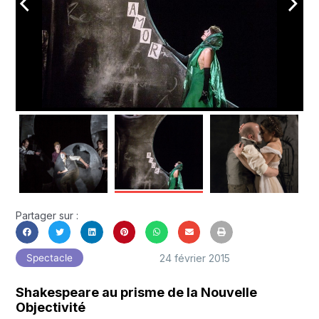
arrow_back_ios
arrow_forward_ios
Partager sur :
24 février 2015
Spectacle
Shakespeare au prisme de la Nouvelle
Objectivité