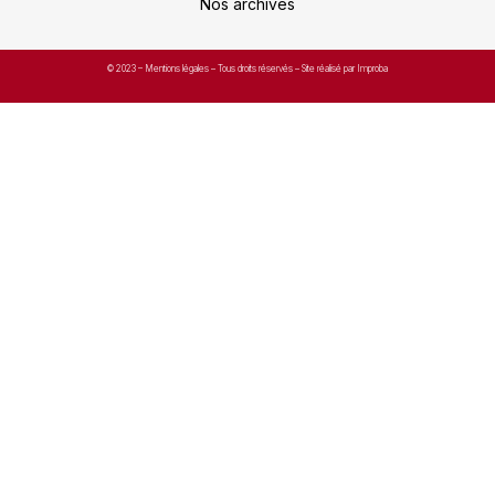
Nos archives
© 2023 –
Mentions légales
– Tous droits réservés – Site réalisé par Improba