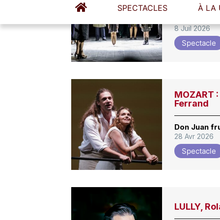
Dialectique
8 Juil 2026
Spectacle
MOZART : 
Ferrand
Don Juan fr
28 Avr 2026
Spectacle
LULLY, Rol