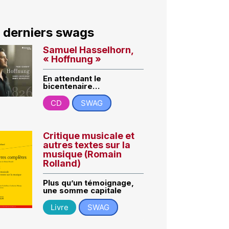
 derniers swags
Samuel Hasselhorn,
« Hoffnung »
En attendant le
bicentenaire…
CD
SWAG
Critique musicale et
autres textes sur la
musique (Romain
Rolland)
Plus qu’un témoignage,
une somme capitale
Livre
SWAG