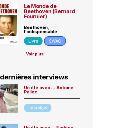
Le Monde de
Beethoven (Bernard
Fournier)
Beethoven,
l’indispensable
Livre
SWAG
Voir plus
 dernières interviews
Un été avec … Antoine
Palloc
Interview
Un été avec … Nadège