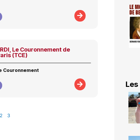
DI, Le Couronnement de
aris (TCE)
ge Couronnement
Les
2
3