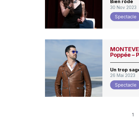
Bien rôdé
30 Nov 2023
Spectacle
MONTEVER
Poppée – P
Un trop sa
26 Mai 2023
Spectacle
1