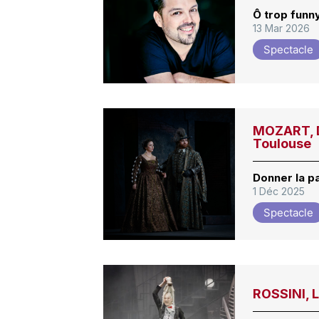
Ô trop funny
13 Mar 2026
Spectacle
MOZART, Do
Toulouse
Donner la p
1 Déc 2025
Spectacle
ROSSINI, 