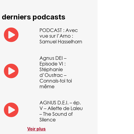
 derniers podcasts
PODCAST : Avec
vue sur l’Arno :
Samuel Hasselhorn
Agnus DEI –
Episode VI :
Stéphanie
d’Oustrac –
Connais-toi toi
même
AGNUS D.E.I. – ép.
V – Aliette de Laleu
– The Sound of
Silence
Voir plus