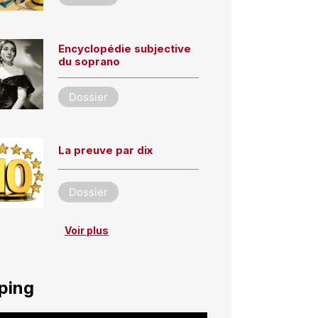
Encyclopédie subjective
du soprano
Dossier
La preuve par dix
Dossier
Voir plus
ping