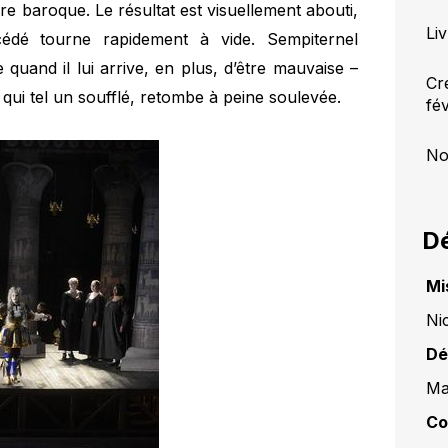
e baroque. Le résultat est visuellement abouti,
Li
rocédé tourne rapidement à vide. Sempiternel
 quand il lui arrive, en plus, d’être mauvaise –
Cr
 qui tel un soufflé, retombe à peine soulevée.
fé
No
Dé
Mi
Ni
Dé
Ma
Co