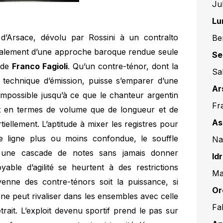
Ju
Lu
d’Arsace, dévolu par Rossini à un contralto
Be
 également d’une approche baroque rendue seule
Se
 de
Franco Fagioli
. Qu’un contre-ténor, dont la
Sa
 technique d’émission, puisse s’emparer d’une
Ar
 impossible jusqu’à ce que le chanteur argentin
Fr
ant en termes de volume que de longueur et de
As
rtiellement. L’aptitude à mixer les registres pour
 ligne plus ou moins confondue, le souffle
Na
e une cascade de notes sans jamais donner
Id
oyable d’agilité se heurtent à des restrictions
Ma
yenne des contre-ténors soit la puissance, si
Or
x ne peut rivaliser dans les ensembles avec celle
Fa
trait. L’exploit devenu sportif prend le pas sur