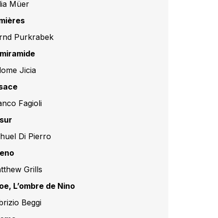
lia Müer
mières
rnd Purkrabek
miramide
lome Jicia
sace
anco Fagioli
sur
huel Di Pierro
reno
tthew Grills
oe, L’ombre de Nino
brizio Beggi