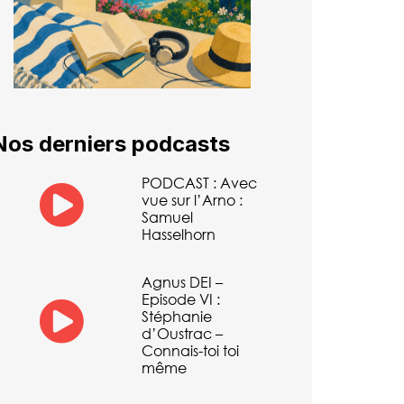
Nos derniers podcasts
PODCAST : Avec
vue sur l’Arno :
Samuel
Hasselhorn
Agnus DEI –
Episode VI :
Stéphanie
d’Oustrac –
Connais-toi toi
même