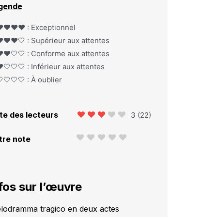
gende
️❤️❤️❤️ : Exceptionnel
️❤️❤️🤍 : Supérieur aux attentes
️❤️🤍🤍 : Conforme aux attentes
️🤍🤍🤍 : Inférieur aux attentes
🤍🤍🤍 : À oublier
te des lecteurs
3
(
22
)
tre note
fos sur l’œuvre
lodramma tragico en deux actes