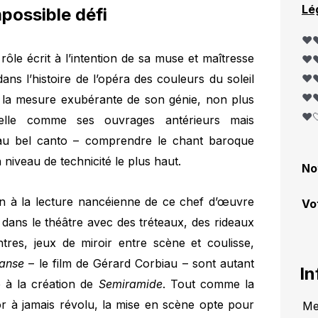
Lé
mpossible défi
❤️❤
 rôle écrit à l’intention de sa muse et maîtresse
❤️❤
ans l’histoire de l’opéra des couleurs du soleil
❤️❤
❤️❤
 à la mesure exubérante de son génie, non plus
❤️
melle comme ses ouvrages antérieurs mais
u bel canto – comprendre le chant baroque
 niveau de technicité le plus haut.
No
on à la lecture nancéienne de ce chef d’œuvre
Vo
 dans le théâtre avec des tréteaux, des rideaux
tres, jeux de miroir entre scène et coulisse,
danse
– le film de Gérard Corbiau – sont autant
In
 à la création de
Semiramide
. Tout comme la
r à jamais révolu, la mise en scène opte pour
Me