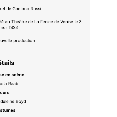
vret de Gaetano Rossi
éé au Théâtre de La Fenice de Venise le 3
vrier 1823
uvelle production
tails
se en scène
cola Raab
cors
deleine Boyd
stumes