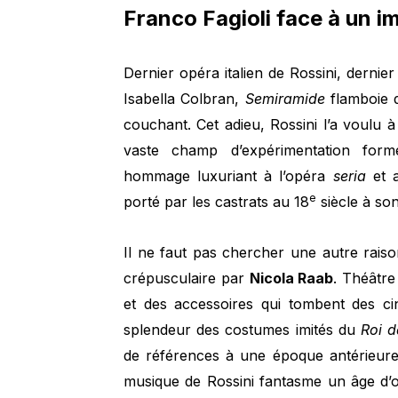
Franco Fagioli face à un i
Dernier opéra italien de Rossini, dernier
Isabella Colbran,
Semiramide
flamboie d
couchant. Cet adieu, Rossini l’a voulu
vaste champ d’expérimentation for
hommage luxuriant à l’opéra
seria
et a
e
porté par les castrats au 18
siècle à son
Il ne faut pas chercher une autre rais
crépusculaire par
Nicola Raab
. Théâtre
et des accessoires qui tombent des cin
splendeur des costumes imités du
Roi 
de références à une époque antérieure
musique de Rossini fantasme un âge d’o