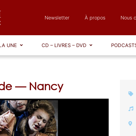
Newsletter
À propos
Nous c
LA UNE
CD – LIVRES – DVD
PODCASTS
ide — Nancy