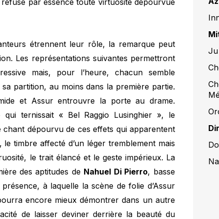
Az
n refuse par essence toute virtuosité dépourvue
In
Mi
anteurs étrennent leur rôle, la remarque peut
Ju
tion. Les représentations suivantes permettront
Ch
ressive mais, pour l’heure, chacun semble
Ch
a partition, au moins dans la première partie.
Mé
amide et Assur entrouvre la porte au drame.
Or
qui ternissait « Bel Raggio Lusinghier », le
Di
 le chant dépourvu de ces effets qui apparentent
e, le timbre affecté d’un léger tremblement mais
Do
osité, le trait élancé et le geste impérieux. La
Na
mière des aptitudes de
Nahuel Di Pierro
, basse
présence, à laquelle la scène de folie d’Assur
il pourra encore mieux démontrer dans un autre
apacité de laisser deviner derrière la beauté du