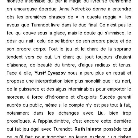
monstre insensible qui par la magie du livret se transforme
en amoureuse éperdue. Anna Netrebko donne à entendre
dès les premières phrases de « in questa reggia », les
aveux que Turandot livre dans le duo final. Ce n’est pas le
feu qui couve sous la glace, mais le doute qui s’immisce, le
désir qui nait : celui de se libérer de son propre pacte et de
son propre corps. Tout le jeu et le chant de la soprano
tendent vers ce but. Un chant qui jouit toujours d’autant
d’aisance, de beauté du timbre, d’aigus radieux et tenus.
Face à elle,
Yusif Eyvazov
nous a paru plus en retrait et
propose une interprétation bien plus monolithique : du nerf,
de la puissance et des aigus interminables pour emporter le
morceau à force d’héroïsme et d’exploits. Succès garanti
auprès du public, même si le compte n’y est pas tout à fait,
notamment dans les échanges avec Liu, bien trop
prosaïques. A l’applaudimètre, c’est encore cette dernière
qui fait jeu égal avec Turandot.
Ruth Iniesta
possède tout
ce qu’il faut pour triompher en jeune esclave : un timbre