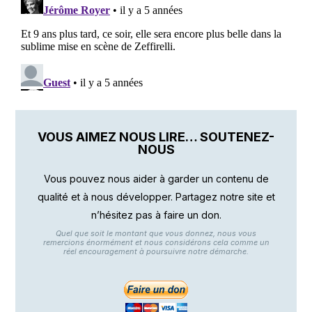
VOUS AIMEZ NOUS LIRE… SOUTENEZ-
NOUS
Vous pouvez nous aider à garder un contenu de
qualité et à nous développer. Partagez notre site et
n’hésitez pas à faire un don.
Quel que soit le montant que vous donnez, nous vous
remercions énormément et nous considérons cela comme un
réel encouragement à poursuivre notre démarche.