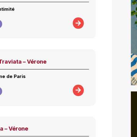
ntimité
Traviata – Vérone
me de Paris
a – Vérone