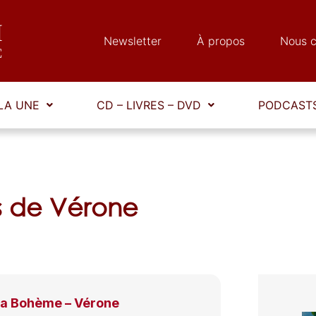
Newsletter
À propos
Nous c
LA UNE
CD – LIVRES – DVD
PODCASTS
s de Vérone
La Bohème – Vérone