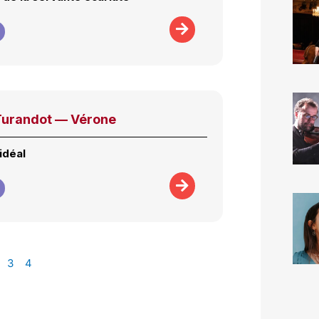
Turandot — Vérone
idéal
3
4