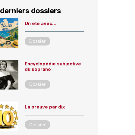
derniers dossiers
Un été avec…
Dossier
Encyclopédie subjective
du soprano
Dossier
La preuve par dix
Dossier