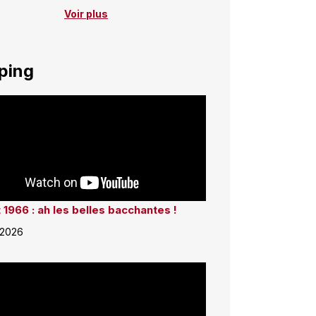
Voir plus
ping
 1966 : ah les belles bacchantes !
 2026