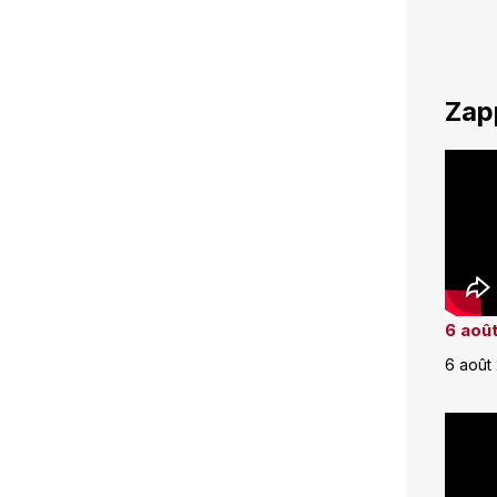
Zap
6 août
6 août