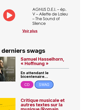
AGNUS D.E.I. – ép.
V – Aliette de Laleu
– The Sound of
Silence
Voir plus
 derniers swags
Samuel Hasselhorn,
« Hoffnung »
En attendant le
bicentenaire…
CD
SWAG
Critique musicale et
autres textes sur la
musique (Romain