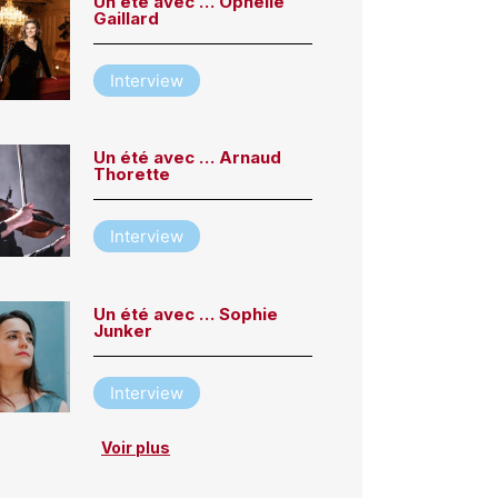
Un été avec … Ophélie
Gaillard
Interview
Un été avec … Arnaud
Thorette
Interview
Un été avec … Sophie
Junker
Interview
Voir plus