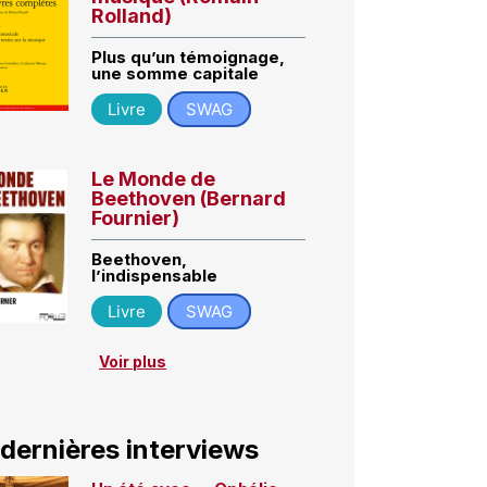
Rolland)
Plus qu’un témoignage,
une somme capitale
Livre
SWAG
Le Monde de
Beethoven (Bernard
Fournier)
Beethoven,
l’indispensable
Livre
SWAG
Voir plus
 dernières interviews