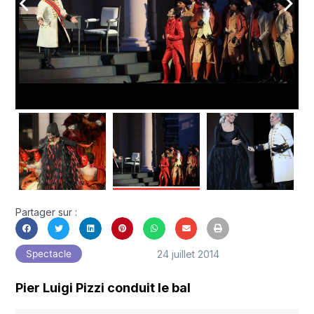
arrow_back_ios
arrow_forward_ios
Partager sur :
24 juillet 2014
Spectacle
Pier Luigi Pizzi conduit le bal