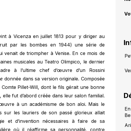
Vo
int à Vicenza en juillet 1813 pour y diriger au
In
truit par les bombes en 1944) une série de
ui venait de triompher à Venise. En ce mois de
Pe
aines musicales au Teatro Olimpico, le dernier
adre à l’ultime chef d’œuvre d’un Rossini
Ver
le
donnée dans sa version originale. Composée
 Comte Pillet-Will, dont le fils gérait une bonne
Dé
 elle fut d’abord créée dans leur salon familial.
’œuvre à un académisme de bon aloi. Mais le
En
 sur les lauriers de son passé glorieux allait
Be
ie et d’invention nécessaires à faire de sa
Ar
ière où il réaffirme sa personnalité, contre