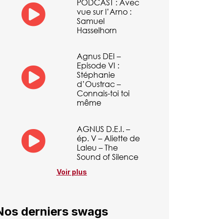
PODCAST : Avec
vue sur l’Arno :
Samuel
Hasselhorn
Agnus DEI –
Episode VI :
Stéphanie
d’Oustrac –
Connais-toi toi
même
AGNUS D.E.I. –
ép. V – Aliette de
Laleu – The
Sound of Silence
Voir plus
Nos derniers swags