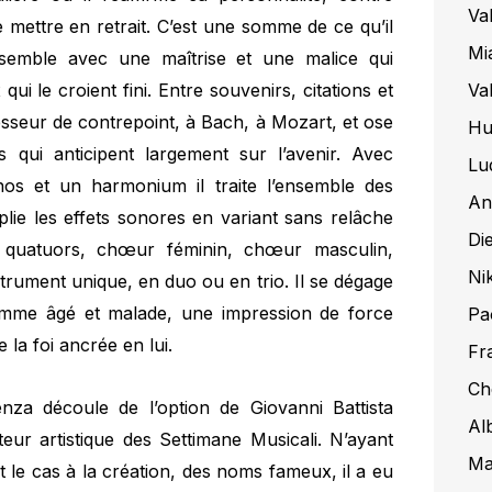
Va
e mettre en retrait. C’est une somme de ce qu’il
Mi
rassemble avec une maîtrise et une malice qui
Val
i le croient fini. Entre souvenirs, citations et
esseur de contrepoint, à Bach, à Mozart, et ose
Hui
qui anticipent largement sur l’avenir. Avec
Lu
os et un harmonium il traite l’ensemble des
An
tiplie les effets sonores en variant sans relâche
Di
s, quatuors, chœur féminin, chœur masculin,
Ni
rument unique, en duo ou en trio. Il se dégage
omme âgé et malade, une impression de force
Pa
 la foi ancrée en lui.
Fr
Ch
za découle de l’option de Giovanni Battista
Al
teur artistique des Settimane Musicali. N’ayant
Ma
le cas à la création, des noms fameux, il a eu