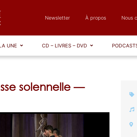
Newsletter
À propos
Nous c
LA UNE
CD – LIVRES – DVD
PODCASTS
esse solennelle —