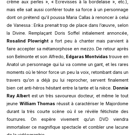
crème aux perles », « Ecrevisses à la bordelaise », etc.),
mais elle sait aussi conférer toute sa force à un personnage
dont on prétend qu’il poussa Maria Callas à renoncer à celui
de Vanessa : Erika prenait trop de place dans l’œuvre, selon
la Divine. Remplaçant Doris Soffel initialement annoncée,
Rosalind Plowright
a fort peu à chanter mais parvient à
faire accepter sa métamorphose en mezzo. De retour après
son Belmonte et son Alfredo,
Edgaras Montvidas
trouve en
Anatol un personnage qui lui va comme un gant, et les rares
moments où le ténor force un peu la voix, retombant dans un
travers qu’on a déjà pu lui reprocher, servent finalement
bien cet anti-héros hésitant entre la tante et la nièce.
Donnie
Ray Albert
est un très savoureux docteur, et même le tout
jeune
William Thomas
réussit à caractériser le Majordome
durant la très courte scène où il se révèle fétichiste des
fourrures. On espère vivement qu’un DVD viendra
immortaliser ce magnifique spectacle et combler une lacune
de la vidéographie.