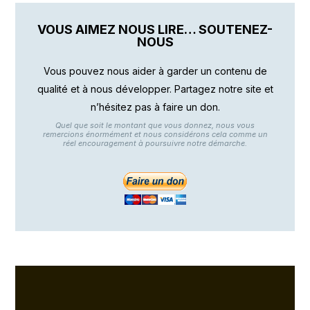
VOUS AIMEZ NOUS LIRE… SOUTENEZ-
NOUS
Vous pouvez nous aider à garder un contenu de
qualité et à nous développer. Partagez notre site et
n’hésitez pas à faire un don.
Quel que soit le montant que vous donnez, nous vous
remercions énormément et nous considérons cela comme un
réel encouragement à poursuivre notre démarche.