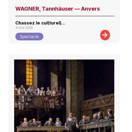
WAGNER, Tannhäuser — Anvers
Chassez le cul(turel)…
4 Oct 2015
Spectacle