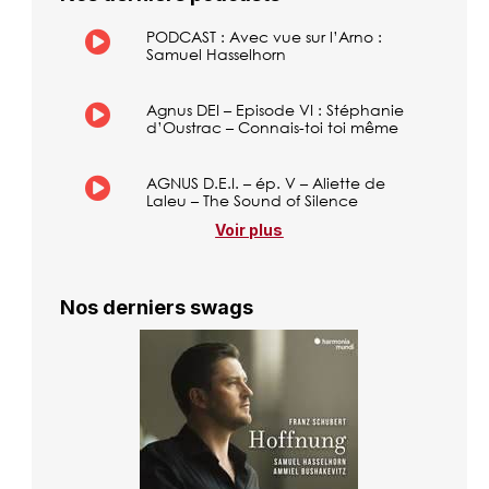
PODCAST : Avec vue sur l’Arno :
Samuel Hasselhorn
Agnus DEI – Episode VI : Stéphanie
d’Oustrac – Connais-toi toi même
AGNUS D.E.I. – ép. V – Aliette de
Laleu – The Sound of Silence
Voir plus
Nos derniers swags