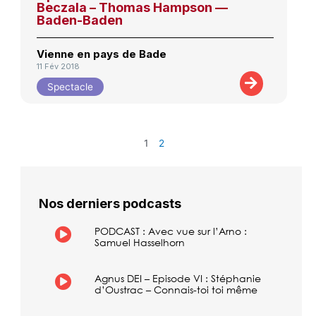
Beczala – Thomas Hampson —
Baden-Baden
Vienne en pays de Bade
11 Fév 2018
Spectacle
1
2
Nos derniers podcasts
PODCAST : Avec vue sur l’Arno :
Samuel Hasselhorn
Agnus DEI – Episode VI : Stéphanie
d’Oustrac – Connais-toi toi même