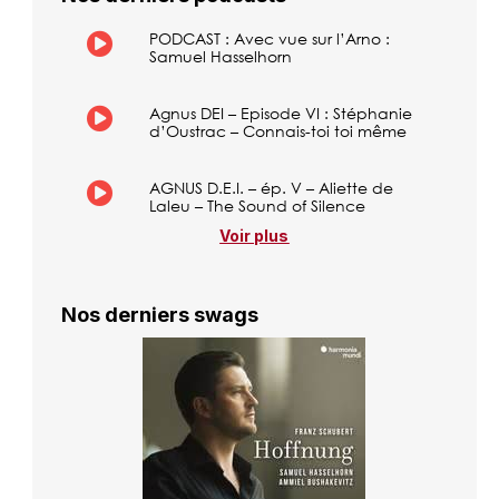
PODCAST : Avec vue sur l’Arno :
Samuel Hasselhorn
Agnus DEI – Episode VI : Stéphanie
d’Oustrac – Connais-toi toi même
AGNUS D.E.I. – ép. V – Aliette de
Laleu – The Sound of Silence
Voir plus
Nos derniers swags