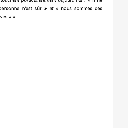
touchent particulièrement aujourd’hui : «
Il ne
personne n’est sûr
» et «
nous sommes des
êves
»
».