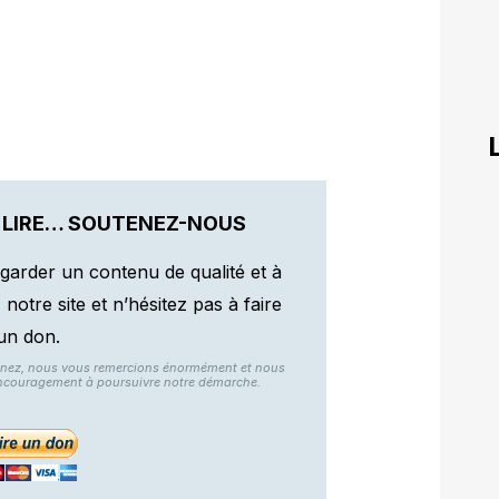
 LIRE… SOUTENEZ-NOUS
garder un contenu de qualité et à
otre site et n’hésitez pas à faire
un don.
nnez, nous vous remercions énormément et nous
ncouragement à poursuivre notre démarche.