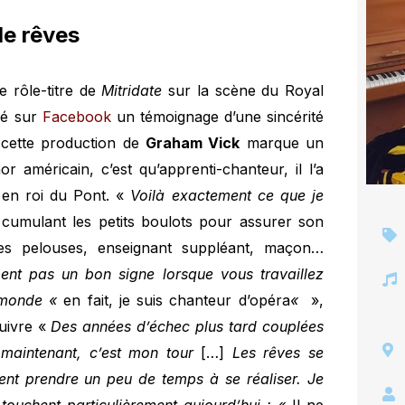
de rêves
le rôle-titre de
Mitridate
sur la scène du Royal
gé sur
Facebook
un témoignage d’une sincérité
 cette production de
Graham Vick
marque un
r américain, c’est qu’apprenti-chanteur, il l’a
d
en roi du Pont. «
Voilà exactement ce que je
en cumulant les petits boulots pour assurer son
n des pelouses, enseignant suppléant, maçon…
ment pas un bon signe lorsque vous travaillez
e monde «
en fait, je suis chanteur d’opéra
«
»,
uivre «
Des années d’échec plus tard couplées
maintenant, c’est mon tour
[…]
Les rêves se
vent prendre un peu de temps à se réaliser. Je