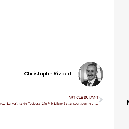
Christophe Rizoud
ARTICLE SUIVANT
Rolando Villazón nommé directeur artistique de la Semaine Mozart à Salzbourg
La Maîtrise de Toulouse, 27e Prix Liliane Bettencourt pour le chant choral