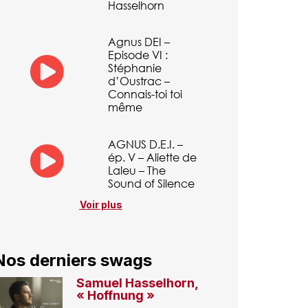
Hasselhorn
Agnus DEI –
Episode VI :
Stéphanie
d’Oustrac –
Connais-toi toi
même
AGNUS D.E.I. –
ép. V – Aliette de
Laleu – The
Sound of Silence
Voir plus
Nos derniers swags
Samuel Hasselhorn,
« Hoffnung »