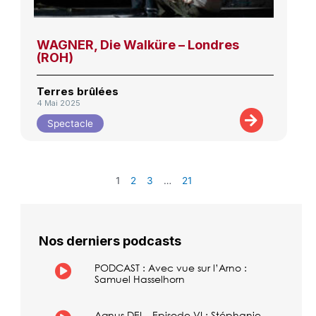
WAGNER, Die Walküre – Londres
(ROH)
Terres brûlées
4 Mai 2025
Spectacle
1
2
3
…
21
Nos derniers podcasts
PODCAST : Avec vue sur l’Arno :
Samuel Hasselhorn
Agnus DEI – Episode VI : Stéphanie