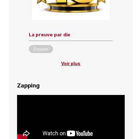
La preuve par dix
Dossier
Voir plus
Zapping