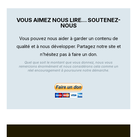
VOUS AIMEZ NOUS LIRE… SOUTENEZ-
NOUS
Vous pouvez nous aider à garder un contenu de
qualité et à nous développer. Partagez notre site et
n’hésitez pas à faire un don.
Quel que soit le montant que vous donnez, nous vous
remercions énormément et nous considérons cela comme un
réel encouragement à poursuivre notre démarche.