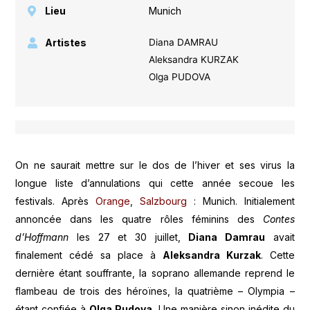
Lieu
Munich
Artistes
Diana DAMRAU
Aleksandra KURZAK
Olga PUDOVA
On ne saurait mettre sur le dos de l’hiver et ses virus la
longue liste d’annulations qui cette année secoue les
festivals. Après
Orange
,
Salzbourg
: Munich. Initialement
annoncée dans les quatre rôles féminins des
Contes
d’Hoffmann
les 27 et 30 juillet,
Diana Damrau
avait
finalement cédé sa place à
Aleksandra Kurzak
. Cette
dernière étant souffrante, la soprano allemande reprend le
flambeau de trois des héroïnes, la quatrième – Olympia –
étant confiée à
Olga Pudova
. Une manière sinon inédite du