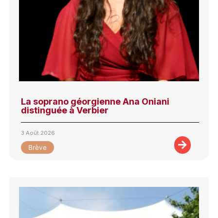
La soprano géorgienne Ana Oniani
distinguée à Verbier
3 Août 2026
Brève