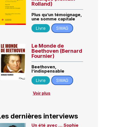
Rolland)
Plus qu’un témoignage,
une somme capitale
Livre
SWAG
Le Monde de
Beethoven (Bernard
Fournier)
Beethoven,
l’indispensable
Livre
SWAG
Voir plus
Les dernières interviews
Un été avec … Sophie