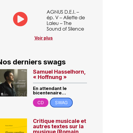
AGNUS D.E.I. –
ép. V – Aliette de
Laleu – The
Sound of Silence
Voir plus
Nos derniers swags
Samuel Hasselhorn,
« Hoffnung »
En attendant le
bicentenaire…
CD
SWAG
Critique musicale et
autres textes sur la
musique (Romain