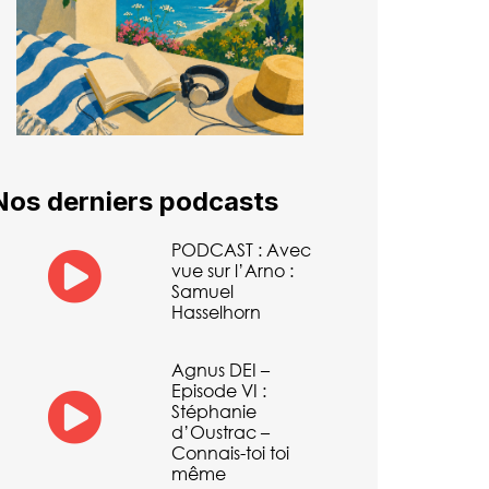
Nos derniers podcasts
PODCAST : Avec
vue sur l’Arno :
Samuel
Hasselhorn
Agnus DEI –
Episode VI :
Stéphanie
d’Oustrac –
Connais-toi toi
même