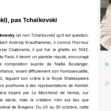
i), pas Tchaïkovski
ikowsky
(et non Tchaïkovski) qu’il est question.
bert Andrzej Krauthammer, il connut l’horreur
ej Czajkowski, il put fuir le ghetto en 1942.
 Paris, il devint un pianiste réputé, encouragé
la composition auprès de Nadia Boulanger.
fance, vivant difficilement son homosexualité,
, léguant son crâne à la Royal Shakespeare
itre posthume à des représentations de
Hamlet
.
péra inspiré par
Le Marchand de Venise
, sur
 de siècle, mais la création n’en eut lieu que
festival de Bregenz. Du 24 au 30 octobre, cette