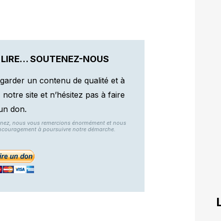
 LIRE… SOUTENEZ-NOUS
garder un contenu de qualité et à
otre site et n’hésitez pas à faire
un don.
nnez, nous vous remercions énormément et nous
ncouragement à poursuivre notre démarche.