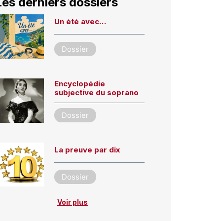
Les derniers dossiers
Un été avec…
Dossier
Encyclopédie
subjective du soprano
Dossier
La preuve par dix
Dossier
Voir plus