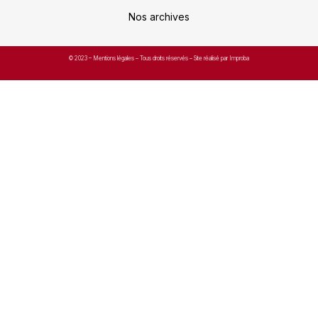
Nos archives
© 2023 –
Mentions légales
– Tous droits réservés – Site réalisé par Improba