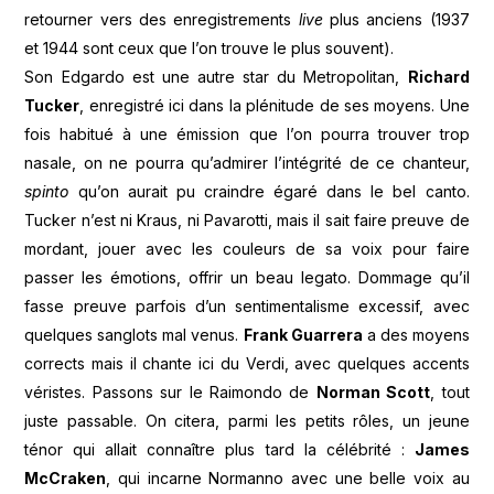
retourner vers des enregistrements
liv​e
plus anciens (1937
et 1944 sont ceux que l’on trouve le plus souvent).
Son Edgardo est une autre star du Metropolitan,
Richard
Tucker
, enregistré ici dans la plénitude de ses moyens. Une
fois habitué à une émission que l’on pourra trouver trop
nasale, on ne pourra qu’admirer l’intégrité de ce chanteur,
spinto
qu’on aurait pu craindre égaré dans le bel canto.
Tucker n’est ni Kraus, ni Pavarotti, mais il sait faire preuve de
mordant, jouer avec les couleurs de sa voix pour faire
passer les émotions, offrir un beau legato. Dommage qu’il
fasse preuve parfois d’un sentimentalisme excessif, avec
quelques sanglots mal venus.
Frank Guarrera
a des moyens
corrects mais il chante ici du Verdi, avec quelques accents
véristes. Passons sur le Raimondo de
Norman Scott
, tout
juste passable. On citera, parmi les petits rôles, un jeune
ténor qui allait connaître plus tard la célébrité :
James
McCraken
, qui incarne Normanno avec une belle voix au