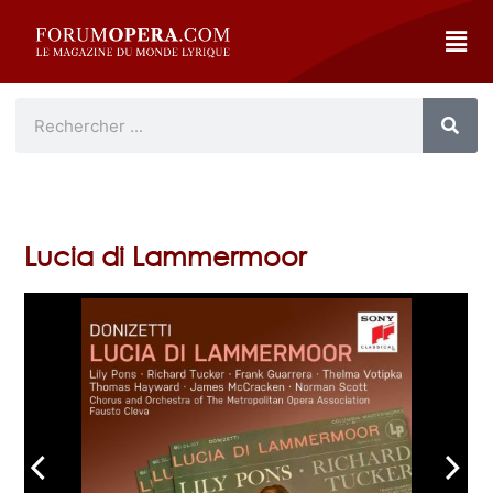
Lucia di Lammermoor
arrow_back_ios
arrow_forward_ios