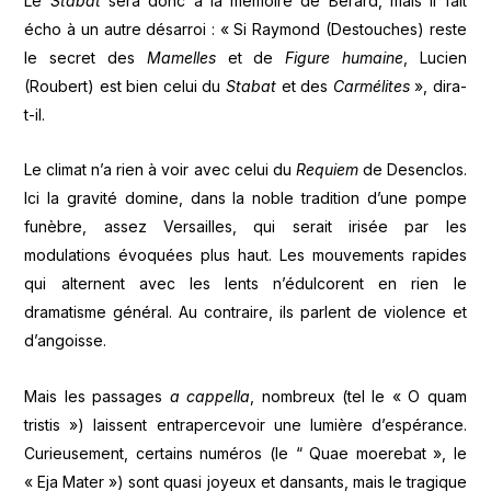
Le
Stabat
sera donc à la mémoire de Bérard, mais il fait
écho à un autre désarroi : « Si Raymond (Destouches) reste
le secret des
Mamelles
et de
Figure humaine
, Lucien
(Roubert) est bien celui du
Stabat
et des
Carmélites
», dira-
t-il.
Le climat n’a rien à voir avec celui du
Requiem
de Desenclos.
Ici la gravité domine, dans la noble tradition d’une pompe
funèbre, assez Versailles, qui serait irisée par les
modulations évoquées plus haut. Les mouvements rapides
qui alternent avec les lents n’édulcorent en rien le
dramatisme général. Au contraire, ils parlent de violence et
d’angoisse.
Mais les passages
a cappella
, nombreux (tel le « O quam
tristis ») laissent entrapercevoir une lumière d’espérance.
Curieusement, certains numéros (le “ Quae moerebat », le
« Eja Mater ») sont quasi joyeux et dansants, mais le tragique