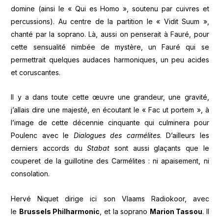
domine (ainsi le « Qui es Homo », soutenu par cuivres et
percussions). Au centre de la partition le « Vidit Suum »,
chanté par la soprano. Là, aussi on penserait à Fauré, pour
cette sensualité nimbée de mystère, un Fauré qui se
permettrait quelques audaces harmoniques, un peu acides
et coruscantes.
Il y a dans toute cette œuvre une grandeur, une gravité,
j’allais dire une majesté, en écoutant le « Fac ut portem », à
l’image de cette décennie cinquante qui culminera pour
Poulenc avec le
Dialogues des carmélites
. D’ailleurs les
derniers accords du
Stabat
sont aussi glaçants que le
couperet de la guillotine des Carmélites : ni apaisement, ni
consolation.
Hervé Niquet dirige ici son Vlaams Radiokoor, avec
le
Brussels Philharmonic
, et la soprano
Marion Tassou
. Il