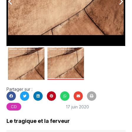
arrow_back_ios
arrow_forward_ios
Partager sur :
17 juin 2020
CD
Le tragique et la ferveur