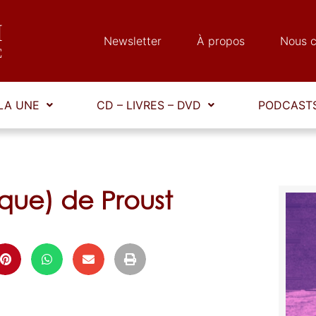
Newsletter
À propos
Nous c
LA UNE
CD – LIVRES – DVD
PODCASTS
ique) de Proust