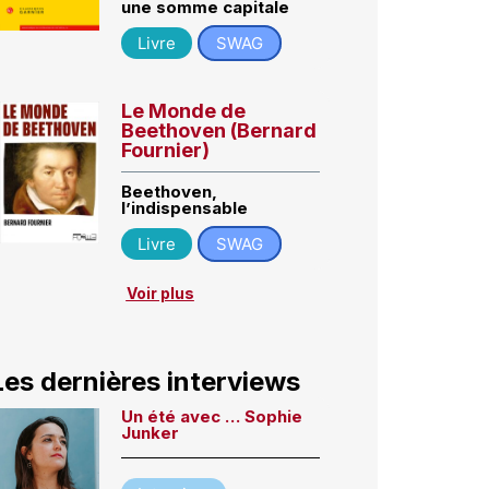
une somme capitale
Livre
SWAG
Le Monde de
Beethoven (Bernard
Fournier)
Beethoven,
l’indispensable
Livre
SWAG
Voir plus
Les dernières interviews
Un été avec … Sophie
Junker