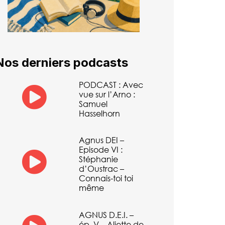
Nos derniers podcasts
PODCAST : Avec
vue sur l’Arno :
Samuel
Hasselhorn
Agnus DEI –
Episode VI :
Stéphanie
d’Oustrac –
Connais-toi toi
même
AGNUS D.E.I. –
ép. V – Aliette de