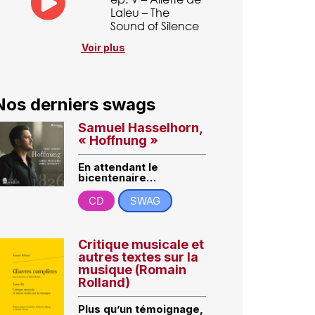
Laleu – The
Sound of Silence
Voir plus
Nos derniers swags
Samuel Hasselhorn,
« Hoffnung »
En attendant le
bicentenaire…
CD
SWAG
Critique musicale et
autres textes sur la
musique (Romain
Rolland)
Plus qu’un témoignage,