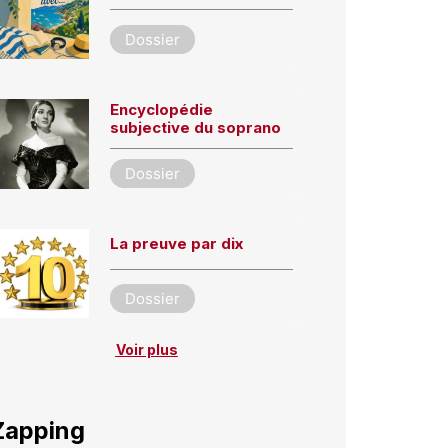
Dossier
Encyclopédie
subjective du soprano
Dossier
La preuve par dix
Dossier
Voir plus
Zapping