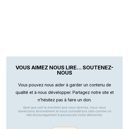
VOUS AIMEZ NOUS LIRE… SOUTENEZ-
NOUS
Vous pouvez nous aider à garder un contenu de
qualité et à nous développer. Partagez notre site et
n’hésitez pas à faire un don.
Quel que soit le montant que vous donnez, nous vous
remercions énormément et nous considérons cela comme un
réel encouragement à poursuivre notre démarche.