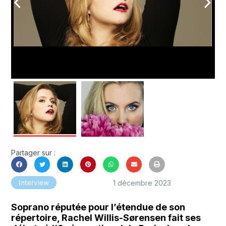
arrow_back_ios
arrow_forward_ios
Partager sur :
1 décembre 2023
Interview
Soprano réputée pour l’étendue de son
répertoire, Rachel Willis-Sørensen fait ses