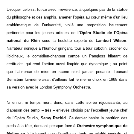
Evoquer Leibniz,
fut-ce
avec irrévérence, à quelques pas de la statue
du philosophe et des amphis, amener l’opéra au cœur même d’un lieu
emblématique de l’université, voilà une proposition hautement
pertinente pour les jeunes artistes de
l’Opéra Studio de l’Opéra
national du Rhin
sous la houlette experte de
Lambert Wilson
.
Narrateur ironique à l’humour grinçant, tour à tour cabotin, crooner ou
libidineux, le comédien-chanteur campe un Pangloss hilarant de
certitudes qui rend l’action aussi limpide que dynamique ; au point
que l’absence de mise en scène n’est jamais pesante. Leonard
Bernstein lui-même avait d’ailleurs fait le même choix en 1989 dans
sa version avec le London Symphony Orchestra.
Ni ennui, ni temps mort, donc, dans cette soirée réjouissante, au
diapason des tempi – très – enlevés choisis par l’excellent jeune chef
de l’Opéra Studio,
Samy Rachid
. Ce dernier habite la partition des
pieds à la tête, dansant presque face à
Orchestre symphonique de
Mulhouse
à l’interprétation décoiffante, toute en vitalité juvénile, et