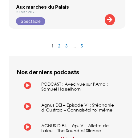
Aux marches du Palais
19 Mar 2023
Spectacle
1
2
3
…
5
Nos derniers podcasts
PODCAST : Avec vue sur l’Arno :
Samuel Hasselhorn
Agnus DEI – Episode VI : Stéphanie
d’Oustrac – Connais-toi toi même
AGNUS D.E.I. – ép. V – Aliette de
Laleu – The Sound of Silence