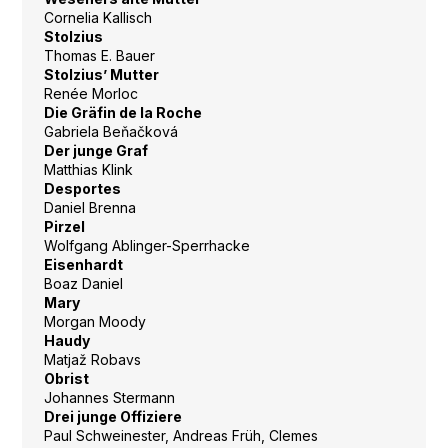
Cornelia Kallisch
Stolzius
Thomas E. Bauer
Stolzius’ Mutter
Renée Morloc
Die Gräfin de la Roche
Gabriela Beňačková
Der junge Graf
Matthias Klink
Desportes
Daniel Brenna
Pirzel
Wolfgang Ablinger-Sperrhacke
Eisenhardt
Boaz Daniel
Mary
Morgan Moody
Haudy
Matjaž Robavs
Obrist
Johannes Stermann
Drei junge Offiziere
Paul Schweinester, Andreas Früh, Clemes