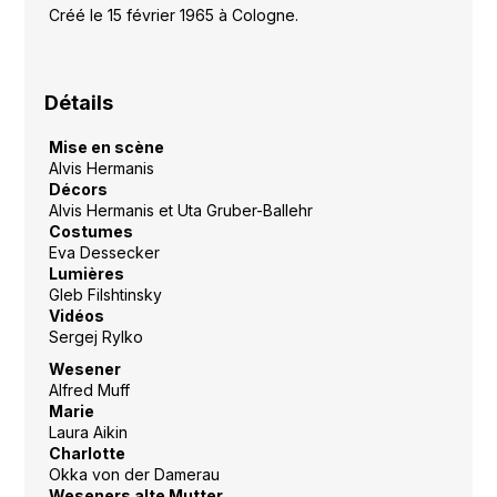
Créé le 15 février 1965 à Cologne.
Détails
Mise en scène
Alvis Hermanis
Décors
Alvis Hermanis et Uta Gruber-Ballehr
Costumes
Eva Dessecker
Lumières
Gleb Filshtinsky
Vidéos
Sergej Rylko
Wesener
Alfred Muff
Marie
Laura Aikin
Charlotte
Okka von der Damerau
Weseners alte Mutter