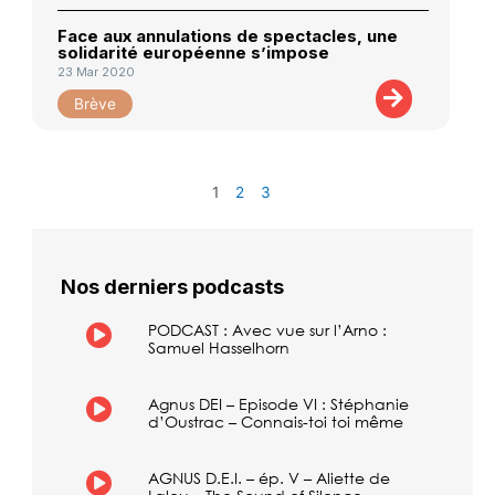
Face aux annulations de spectacles, une
solidarité européenne s’impose
23 Mar 2020
Brève
1
2
3
Nos derniers podcasts
PODCAST : Avec vue sur l’Arno :
Samuel Hasselhorn
Agnus DEI – Episode VI : Stéphanie
d’Oustrac – Connais-toi toi même
AGNUS D.E.I. – ép. V – Aliette de