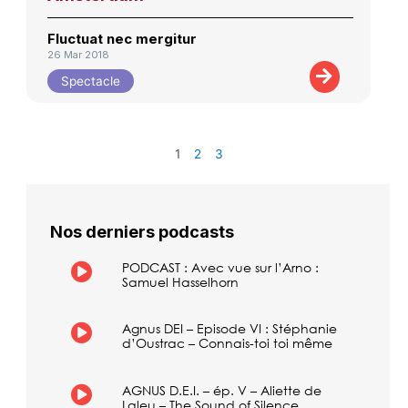
Fluctuat nec mergitur
26 Mar 2018
Spectacle
1
2
3
Nos derniers podcasts
PODCAST : Avec vue sur l’Arno :
Samuel Hasselhorn
Agnus DEI – Episode VI : Stéphanie
d’Oustrac – Connais-toi toi même
AGNUS D.E.I. – ép. V – Aliette de
Laleu – The Sound of Silence