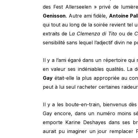
des Fest Allerseelen » privé de lumièr
Genisson
. Autre ami fidèle,
Antoine Pal
qui tout au long de la soirée revient tel un
extraits de L
a Clemenza di Tito
ou de
C
sensibilité sans lequel l’adjectif divin n
Il y a l’ami égaré dans un répertoire qu
en valeur ses indéniables qualités. La 
Gay
était-elle la plus appropriée au con
peut à lui seul racheter certaines raideur
Il y a les boute-en-train, bienvenus dès
Gay encore, dans un numéro moins sévè
emporte Karine Deshayes dans ses b
aurait pu imaginer un jour remplacer 