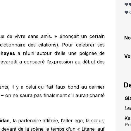
❤️❤
❤️
que de vivre sans amis. » énonçait un certain
No
ictionnaire des citations). Pour célébrer ses
shayes
a réuni autour d’elle une poignée de
Vo
avarotti a consacré l’expression au début des
Dé
s, il y a celui qui fait faux bond au dernier
t – on ne saura pas finalement s’il aurait chanté
Gi
Le
Ka
idan
, la partenaire attitrée, l’alter ego, la sœur,
Po
evant de la scène le temps d’un « Litanei auf