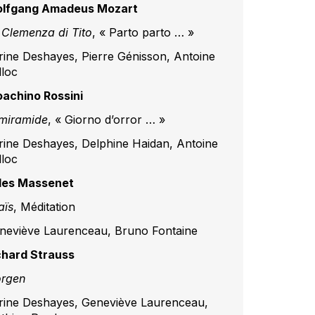
lfgang Amadeus Mozart
 Clemenza di Tito
, « Parto parto … »
rine Deshayes, Pierre Génisson, Antoine
lloc
oachino Rossini
miramide
, « Giorno d’orror … »
rine Deshayes, Delphine Haidan, Antoine
lloc
les Massenet
aïs
, Méditation
neviève Laurenceau, Bruno Fontaine
chard Strauss
rgen
rine Deshayes, Geneviève Laurenceau,