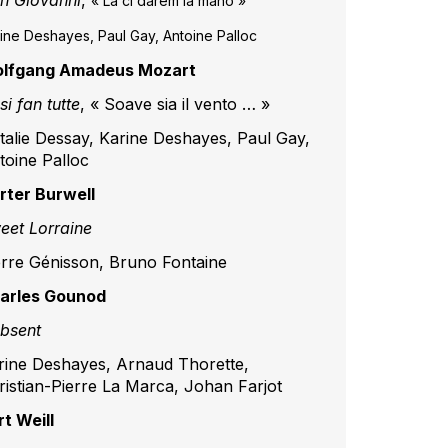
n Giovanni
,
« La ci darem la mano »
ine Deshayes, Paul Gay, Antoine Palloc
lfgang Amadeus Mozart
i fan tutte
, « Soave sia il vento … »
talie Dessay, Karine Deshayes, Paul Gay,
toine Palloc
rter Burwell
eet Lorraine
erre Génisson, Bruno Fontaine
arles Gounod
Absent
rine Deshayes, Arnaud Thorette,
ristian-Pierre La Marca, Johan Farjot
rt Weill