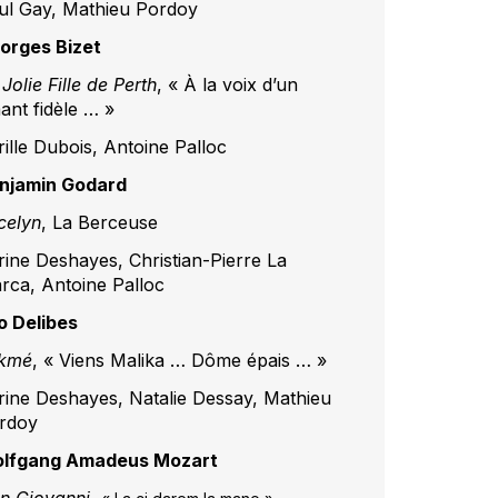
ul Gay, Mathieu Pordoy
orges Bizet
Jolie Fille de Perth
, « À la voix d’un
ant fidèle … »
rille Dubois, Antoine Palloc
njamin Godard
celyn
, La Berceuse
rine Deshayes, Christian-Pierre La
rca, Antoine Palloc
o Delibes
kmé
, « Viens Malika … Dôme épais … »
rine Deshayes, Natalie Dessay, Mathieu
rdoy
lfgang Amadeus Mozart