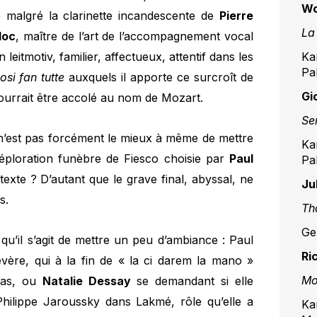
Wo
e malgré la clarinette incandescente de
Pierre
La
loc
, maître de l’art de l’accompagnement vocal
 leitmotiv, familier, affectueux, attentif dans les
Ka
Pa
osi fan tutte
auxquels il apporte ce surcroît de
Gi
e pourrait être accolé au nom de Mozart.
Se
i n’est pas forcément le mieux à même de mettre
Ka
déploration funèbre de Fiesco choisie par
Paul
Pa
texte ? D’autant que le grave final, abyssal, ne
Ju
s.
Th
Ge
 qu’il s’agit de mettre un peu d’ambiance : Paul
Ri
re, qui à la fin de « la ci darem la mano »
Mo
ras, ou
Natalie Dessay
se demandant si elle
Philippe Jaroussky dans Lakmé, rôle qu’elle a
Ka