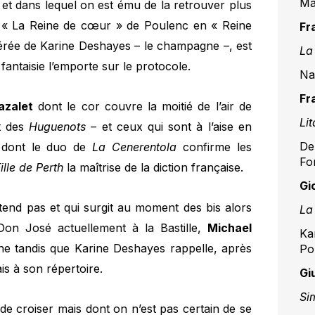
Ma
et dans lequel on est ému de la retrouver plus
de « La Reine de cœur » de Poulenc en « Reine
Fr
éférée de Karine Deshayes – le champagne –, est
La
antaisie l’emporte sur le protocole.
Na
Fr
azalet
dont le cor couvre la moitié de l’air de
Lit
t des
Huguenots
– et ceux qui sont à l’aise en
De
dont le duo de
La Cenerentola
confirme les
Fo
ille de Perth
la maîtrise de la diction française.
Gi
’attend pas et qui surgit au moment des bis alors
La
Don José actuellement à la Bastille,
Michael
Ka
one tandis que Karine Deshayes rappelle, après
Po
s à son répertoire.
Gi
Si
 de croiser mais dont on n’est pas certain de se