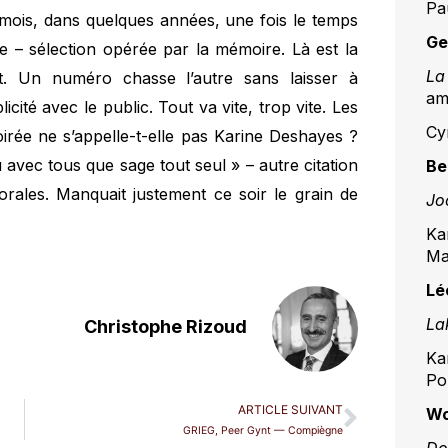
Pa
mois, dans quelques années, une fois le temps
Ge
ible – sélection opérée par la mémoire. Là est la
La 
rt. Un numéro chasse l’autre sans laisser à
am
icité avec le public. Tout va vite, trop vite. Les
Cy
soirée ne s’appelle-t-elle pas Karine Deshayes ?
avec tous que sage tout seul » – autre citation
Be
rales. Manquait justement ce soir le grain de
Jo
Ka
Ma
Lé
La
Christophe Rizoud
Ka
Po
ARTICLE SUIVANT
Wo
GRIEG, Peer Gynt — Compiègne