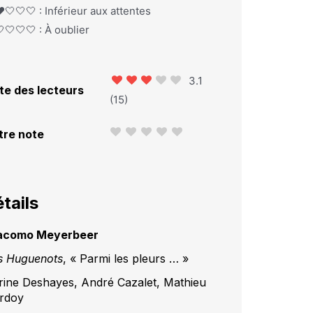
️🤍🤍🤍 : Inférieur aux attentes
🤍🤍🤍 : À oublier
3.1
te des lecteurs
(
15
)
tre note
tails
acomo Meyerbeer
s Huguenots
, « Parmi les pleurs … »
rine Deshayes, André Cazalet, Mathieu
rdoy