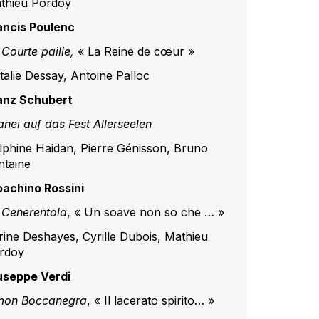
thieu Pordoy
ancis Poulenc
 Courte paille,
« La Reine de cœur »
talie Dessay, Antoine Palloc
anz Schubert
anei auf das Fest Allerseelen
lphine Haidan, Pierre Génisson, Bruno
ntaine
oachino Rossini
 Cenerentola
, « Un soave non so che … »
rine Deshayes, Cyrille Dubois, Mathieu
rdoy
useppe Verdi
mon Boccanegra
, « Il lacerato spirito… »