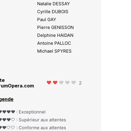
Natalie DESSAY
Cyrille DUBOIS
Paul GAY
Pierre GENISSON
Delphine HAIDAN
Antoine PALLOC
Michael SPYRES
te
2
rumOpera.com
gende
️❤️❤️❤️ : Exceptionnel
️❤️❤️🤍 : Supérieur aux attentes
️❤️🤍🤍 : Conforme aux attentes