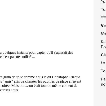
Yo
To
**
Vi
No
Ka
Po
Gi
La
To
Pa
no