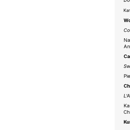
Do
Kar
Wo
Cos
Na
An
Ca
Sw
Pi
Ch
L’
Ka
Ch
Ku