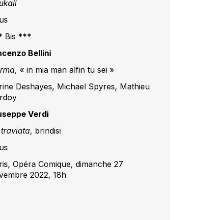
ukali
us
* Bis ***
ncenzo Bellini
rma
, « in mia man alfin tu sei »
rine Deshayes, Michael Spyres, Mathieu
rdoy
useppe Verdi
 traviata
, brindisi
us
ris, Opéra Comique, dimanche 27
vembre 2022, 18h